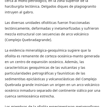
cerca al moho petrológico, en la zona superior de la
harzburgita tectónica. Delgados diques de plagiogranito
intruyen al gabro.
Las diversas unidades ofioliticas fueron fraccionadas
tectónicamente, deformadas y inetamorfizadas y sufrieron
mezcla estructural con secuencias de arco volcánico
(Complejo Quebradagrande).
La evidencia mineralógica-geoquímica sugiere que la
ofiolita es remanente de corteza oceánica-manto generada
en un centro de expansión oceánico. Además, las
características geoquímicas de las vulcanitas y las
particularidades petrográficas y faunísticas de las
sedimentitas epiclásticas y volcanoclásticas del Complejo
Quebrada grande insinúan un origen en un arco volcánico
oceánico inmaduro separado del continente siálico por una
cuenca semioceánica estrecha.
Los miembros de la ofiolita experimentaron metamorfismo