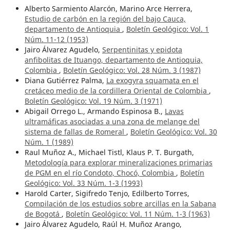
Alberto Sarmiento Alarcón, Marino Arce Herrera,
Estudio de carbón en la región del bajo Cauca,
departamento de Antioquia
,
Boletín Geológico: Vol. 1
Núm. 11-12 (1953)
Jairo Álvarez Agudelo,
Serpentinitas y epidota
anfibolitas de Ituango, departamento de Antioquia,
Colombia
,
Boletín Geológico: Vol. 28 Núm. 3 (1987)
Diana Gutiérrez Palma,
La exogyra squamata en el
cretáceo medio de la cordillera Oriental de Colombia
,
Boletín Geológico: Vol. 19 Núm. 3 (1971)
Abigail Orrego L., Armando Espinosa B.,
Lavas
ultramáficas asociadas a una zona de melange del
sistema de fallas de Romeral
,
Boletín Geológico: Vol. 30
Núm. 1 (1989)
Raul Muñoz A., Michael Tistl, Klaus P. T. Burgath,
Metodología para explorar mineralizaciones primarias
de PGM en el río Condoto, Chocó, Colombia
,
Boletín
Geológico: Vol. 33 Núm. 1-3 (1993)
Harold Carter, Sigifredo Tenjo, Edilberto Torres,
Compilación de los estudios sobre arcillas en la Sabana
de Bogotá
,
Boletín Geológico: Vol. 11 Núm. 1-3 (1963)
Jairo Álvarez Agudelo, Raúl H. Muñoz Arango,