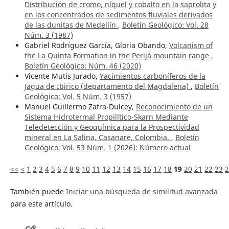
Distribución de cromo, níquel y cobalto en la saprolita y
en los concentrados de sedimentos fluviales derivados
de las dunitas de Medellín
,
Boletín Geológico: Vol. 28
Núm. 3 (1987)
Gabriel Rodríguez García, Gloria Obando,
Volcanism of
the La Quinta Formation in the Perijá mountain range
,
Boletín Geológico: Núm. 46 (2020)
Vicente Mutis Jurado,
Yacimientos carboníferos de la
Jagua de Ibirico (departamento del Magdalena)
,
Boletín
Geológico: Vol. 5 Núm. 3 (1957)
Manuel Guillermo Zafra-Dulcey,
Reconocimiento de un
Sistema Hidrotermal Propilítico-Skarn Mediante
Teledetección y Geoquímica para la Prospectividad
mineral en La Salina, Casanare, Colombia.
,
Boletín
Geológico: Vol. 53 Núm. 1 (2026): ¨Número actual
<<
<
1
2
3
4
5
6
7
8
9
10
11
12
13
14
15
16
17
18
19
20
21
22
23
2
También puede
Iniciar una búsqueda de similitud avanzada
para este artículo.