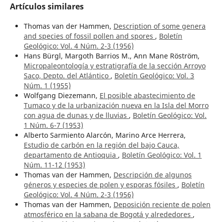
Artículos similares
Thomas van der Hammen,
Description of some genera
and species of fossil pollen and spores
,
Boletín
Geológico: Vol. 4 Núm. 2-3 (1956)
Hans Bürgl, Margoth Barrios M., Ann Mane Röström,
Micropaleontología y estratigrafía de la sección Arroyo
Saco, Depto. del Atlántico
,
Boletín Geológico: Vol. 3
Núm. 1 (1955)
Wolfgang Diezemann,
El posible abastecimiento de
Tumaco y de la urbanización nueva en la Isla del Morro
con agua de dunas y de lluvias
,
Boletín Geológico: Vol.
1 Núm. 6-7 (1953)
Alberto Sarmiento Alarcón, Marino Arce Herrera,
Estudio de carbón en la región del bajo Cauca,
departamento de Antioquia
,
Boletín Geológico: Vol. 1
Núm. 11-12 (1953)
Thomas van der Hammen,
Descripción de algunos
géneros y especies de polen y esporas fósiles
,
Boletín
Geológico: Vol. 4 Núm. 2-3 (1956)
Thomas van der Hammen,
Deposición reciente de polen
atmosférico en la sabana de Bogotá y alrededores
,