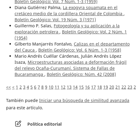
Boletín Geológico: Vol. 7 Núm. 1-3 (1959)
Diana Gutiérrez Palma,
La exogyra squamata en el
cretáceo medio de la cordillera Oriental de Colombia
,
Boletín Geológico: Vol. 19 Núm. 3 (1971)
Guillermo P. Salas,
Fotogeología y su aplicación a la
exploración petrolera
,
Boletín Geológico: Vol. 2 Núm. 1
(1954)
Gilberto Manjarrés Fontalvo,
Calizas en el departamento
del Cauca
,
Boletín Geológico: Vol. 6 Núm. 1-3 (1958)
Mario Andrés Cuéllar Cárdenas, Julián Andrés López
Isaza,
Microestructuras asociadas a deformación frágil
del relevo Ocaña-Curumaní. Sistema de Fallas de
Bucaramanga
,
Boletín Geológico: Núm. 42 (2008)
<<
<
1
2
3
4
5
6
7
8
9
10
11
12
13
14
15
16
17
18
19
20
21
22
23
2
También puede
Iniciar una búsqueda de similitud avanzada
para este artículo.
Política editorial