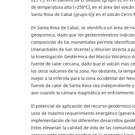
de temperatura alta (>250ºC), en el área del volcán
Santa Rosa de Cabal (grupo 6)y en el volcán Cerro 
En Santa Rosa de Cabal, se identifica un área de m
geoquímico, dado que los geotermómetros indican l
composición de los manantiales permite identificar
(manantiales de San Vicente) y dilución directa a p
la Investigación Geotérmica del Macizo Volcánico de
fuente de calor cercana, dado que el volcán más c
los otros volcanes de la zona. No obstante, la temp
mayor a la inferida para la zona occidental del Nev
fuente de calor de Santa Rosa sea independiente y q
aun cuando la cámara magmática en enfriamiento n
El potencial de aplicación del recurso geotérmico i
usos de máximo requerimiento energético (generaci
implementación de los diferentes desarrollos geoté
Estos elevarían la calidad de vida de las comunidad
consecuente impacto positivo en la economía local.