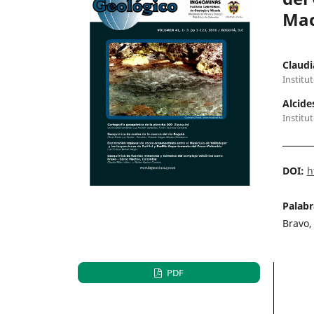
Mac
Claudi
Institu
Alcide
Institu
DOI:
h
Palabr
Bravo,
PDF