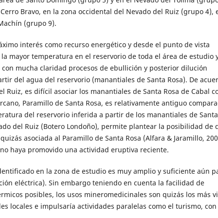
 Cerro Bravo, en la zona occidental del Nevado del Ruiz (grupo 4), 
Machín (grupo 9).
áximo interés como recurso energético y desde el punto de vista
a mayor temperatura en el reservorio de toda el área de estudio y
 con mucha claridad procesos de ebullición y posterior dilución
artir del agua del reservorio (manantiales de Santa Rosa). De acue
l Ruiz, es difícil asociar los manantiales de Santa Rosa de Cabal 
ercano, Paramillo de Santa Rosa, es relativamente antiguo compar
eratura del reservorio inferida a partir de los manantiales de Santa
ado del Ruiz (Botero Londoño), permite plantear la posibilidad de 
uizás asociada al Paramillo de Santa Rosa (Alfara & Jaramillo, 200
o haya promovido una actividad eruptiva reciente.
dentificado en la zona de estudio es muy amplio y suficiente aún p
ón eléctrica). Sin embargo teniendo en cuenta la facilidad de
rmicos posibles, los usos mineromedicinales son quizás los más vi
es locales e impulsaría actividades paralelas como el turismo, con 