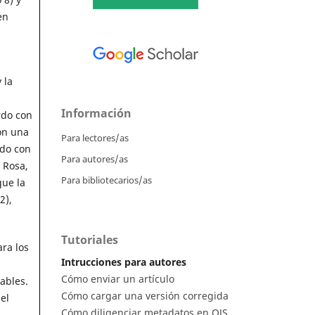
en
 la
Información
rdo con
con una
Para lectores/as
ado con
Para autores/as
 Rosa,
Para bibliotecarios/as
que la
2),
Tutoriales
ara los
Intrucciones para autores
Cómo enviar un artículo
ables.
Cómo cargar una versión corregida
el
Cómo diligenciar metadatos en OJS