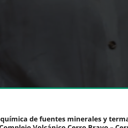
química de fuentes minerales y term
 Complejo Volcánico Cerro Bravo – Cer