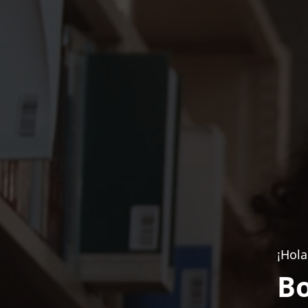
¡Hola
Bo