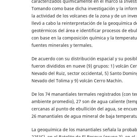
caracterizados químicamente en el marco la Investi
Tomando como base dicha investigación y la inform
la actividad de los volcanes de la zona y de un in
llevó a cabo la reinterpretación de la geoquímica 
geotérmicos del área e identificar procesos de ebul
con base en la composición química y la temperatu
fuentes minerales y termales.
De acuerdo con su distribución espacial y su posible
fueron divididos en nueve (9) grupos: 1) volcán Cerr
Nevado del Ruiz, sector occidental, 5) Santo Doming
Nevado del Tolima y 9) volcán Cerro Machín.
De los 74 manantiales termales registrados (con t
ambiente promedio), 27 son de agua caliente (tem
cercanas al punto de ebullición del agua, se encue
26 manantiales de agua mineral de baja temperatu
La geoquímica de los manantiales señala la probab
225°C), en el Batolito de El Bosque (grupo 3), en e