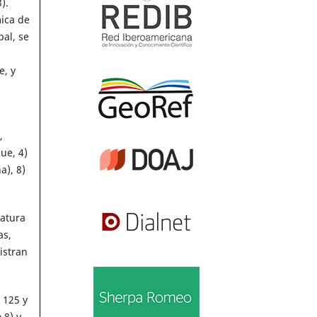
).
ica de
al, se
e, y
,
ue, 4)
a), 8)
ratura
as,
istran
 125 y
 8) y