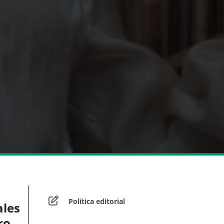
Política editorial
ales
ro