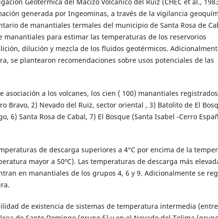
gación Geotérmica del Macizo Volcánico del Ruiz (CHEC et al., 1983
ación generada por Ingeominas, a través de la vigilancia geoquím
ventario de manantiales termales del municipio de Santa Rosa de Cab
de manantiales para estimar las temperaturas de los reservorios
lición, dilución y mezcla de los fluidos geotérmicos. Adicionalment
ra, se plantearon recomendaciones sobre usos potenciales de las
 asociación a los volcanes, los cien ( 100) manantiales registrados
o Bravo, 2) Nevado del Ruiz, sector oriental , 3) Batolito de El Bosq
o, 6) Santa Rosa de Cabal, 7) El Bosque (Santa Isabel -Cerro Españ
emperaturas de descarga superiores a 4°C por encima de la tempe
peratura mayor a 50ºC). Las temperaturas de descarga más elevad
ntran en manantiales de los grupos 4, 6 y 9. Adicionalmente se reg
ra.
ilidad de existencia de sistemas de temperatura intermedia (entre
l área de Santo Domingo (grupo 5) y en el Nevado del Tolima (grupo