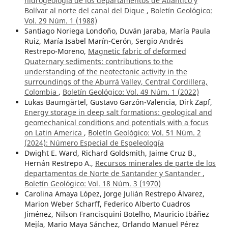
hidrogeología de los departamentos de Atlántico y
Bolívar al norte del canal del Dique
,
Boletín Geológico:
Vol. 29 Núm. 1 (1988)
Santiago Noriega Londoño, Duván Jaraba, María Paula
Ruiz, María Isabel Marín-Cerón, Sergio Andrés
Restrepo-Moreno,
Magnetic fabric of deformed
Quaternary sediments: contributions to the
understanding of the neotectonic activity in the
surroundings of the Aburrá Valley, Central Cordillera,
Colombia
,
Boletín Geológico: Vol. 49 Núm. 1 (2022)
Lukas Baumgärtel, Gustavo Garzón-Valencia, Dirk Zapf,
Energy storage in deep salt formations: geological and
geomechanical conditions and potentials with a focus
on Latin America
,
Boletín Geológico: Vol. 51 Núm. 2
(2024): Número Especial de Espeleología
Dwight E. Ward, Richard Goldsmith, Jaime Cruz B.,
Hernán Restrepo A.,
Recursos minerales de parte de los
departamentos de Norte de Santander y Santander
,
Boletín Geológico: Vol. 18 Núm. 3 (1970)
Carolina Amaya López, Jorge Julián Restrepo Álvarez,
Marion Weber Scharff, Federico Alberto Cuadros
Jiménez, Nilson Francisquini Botelho, Mauricio Ibáñez
Mejía, Mario Maya Sánchez, Orlando Manuel Pérez