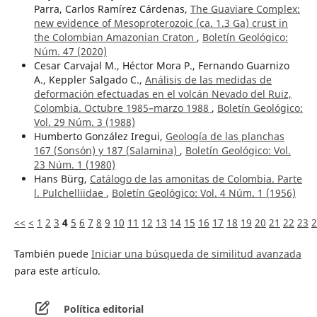
Parra, Carlos Ramírez Cárdenas,
The Guaviare Complex:
new evidence of Mesoproterozoic (ca. 1.3 Ga) crust in
the Colombian Amazonian Craton
,
Boletín Geológico:
Núm. 47 (2020)
Cesar Carvajal M., Héctor Mora P., Fernando Guarnizo
A., Keppler Salgado C.,
Análisis de las medidas de
deformación efectuadas en el volcán Nevado del Ruiz,
Colombia. Octubre 1985–marzo 1988
,
Boletín Geológico:
Vol. 29 Núm. 3 (1988)
Humberto González Iregui,
Geología de las planchas
167 (Sonsón) y 187 (Salamina)
,
Boletín Geológico: Vol.
23 Núm. 1 (1980)
Hans Bürg,
Catálogo de las amonitas de Colombia. Parte
l. Pulchelliidae
,
Boletín Geológico: Vol. 4 Núm. 1 (1956)
<<
<
1
2
3
4
5
6
7
8
9
10
11
12
13
14
15
16
17
18
19
20
21
22
23
2
También puede
Iniciar una búsqueda de similitud avanzada
para este artículo.
Política editorial