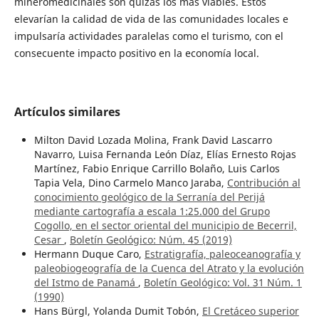
mineromedicinales son quizás los más viables. Estos
elevarían la calidad de vida de las comunidades locales e
impulsaría actividades paralelas como el turismo, con el
consecuente impacto positivo en la economía local.
Artículos similares
Milton David Lozada Molina, Frank David Lascarro
Navarro, Luisa Fernanda León Díaz, Elías Ernesto Rojas
Martínez, Fabio Enrique Carrillo Bolaño, Luis Carlos
Tapia Vela, Dino Carmelo Manco Jaraba,
Contribución al
conocimiento geológico de la Serranía del Perijá
mediante cartografía a escala 1:25.000 del Grupo
Cogollo, en el sector oriental del municipio de Becerril,
Cesar
,
Boletín Geológico: Núm. 45 (2019)
Hermann Duque Caro,
Estratigrafía, paleoceanografía y
paleobiogeografía de la Cuenca del Atrato y la evolución
del Istmo de Panamá
,
Boletín Geológico: Vol. 31 Núm. 1
(1990)
Hans Bürgl, Yolanda Dumit Tobón,
El Cretáceo superior