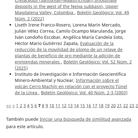
Cretaceous (Santonian-Maastrichtian) phosphate
deposits in the west of the Neiva subbasin, Upper
Magdalena Valley, Colombia
,
Boletín Geológico: Vol. 49
Núm. 2 (2022)
Liseth Irene Franco-Rosero, Lorena Marín Mercado,
Julián Vélez Correa, Camilo Ocampo Marulanda, Jorge
Iván Londoño Escobar, Angélica María Candela Soto,
Héctor Mario Gutiérrez Zapata,
Evaluación de la
reducción de la movilidad de plomo de un relave de
plantas de beneficio de oro mediante la adición de
enmiendas minerales
,
Boletín Geológico: Vol. 52 Núm. 2
(2025)
Instituto de Investigación e Información Geocientífica
Minero-Ambiental y Nuclear,
Información sobre el
volcán Cerro Machín en relación con el proyecto Túnel
de la Línea
,
Boletín Geológico: Vol. 40 Núm. 2-3 (2003)
<<
<
1
2
3
4
5
6
7
8
9
10
11
12
13
14
15
16
17
18
19
20
21
22
23
2
También puede
Iniciar una búsqueda de similitud avanzada
para este artículo.