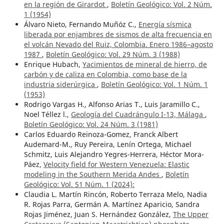
en la región de Girardot
,
Boletín Geológico: Vol. 2 Núm.
1 (1954)
Álvaro Nieto, Fernando Muñóz C.,
Energía sísmica
liberada por enjambres de sismos de alta frecuencia en
el volcán Nevado del Ruiz, Colombia. Enero 1986–agosto
1987
,
Boletín Geológico: Vol. 29 Núm. 3 (1988)
Enrique Hubach,
Yacimientos de mineral de hierro, de
carbón y de caliza en Colombia, como base de la
industria siderúrgica
,
Boletín Geológico: Vol. 1 Núm. 1
(1953)
Rodrigo Vargas H., Alfonso Arias T., Luis Jaramillo C.,
Noel Téllez l.,
Geología del Cuadrángulo I-13, Málaga
,
Boletín Geológico: Vol. 24 Núm. 3 (1981)
Carlos Eduardo Reinoza-Gomez, Franck Albert
Audemard-M., Ruy Pereira, Lenín Ortega, Michael
Schmitz, Luis Alejandro Yegres-Herrera, Héctor Mora-
Páez,
Velocity field for Western Venezuela: Elastic
modeling in the Southern Merida Andes
,
Boletín
Geológico: Vol. 51 Núm. 1 (2024):
Claudia L. Martín Rincón, Roberto Terraza Melo, Nadia
R. Rojas Parra, Germán A. Martínez Aparicio, Sandra
Rojas Jiménez, Juan S. Hernández González,
The Upper