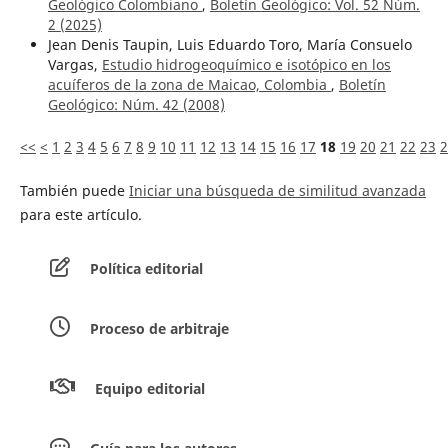
Geológico Colombiano
,
Boletín Geológico: Vol. 52 Núm.
2 (2025)
Jean Denis Taupin, Luis Eduardo Toro, María Consuelo
Vargas,
Estudio hidrogeoquímico e isotópico en los
acuíferos de la zona de Maicao, Colombia
,
Boletín
Geológico: Núm. 42 (2008)
<<
<
1
2
3
4
5
6
7
8
9
10
11
12
13
14
15
16
17
18
19
20
21
22
23
2
También puede
Iniciar una búsqueda de similitud avanzada
para este artículo.
Política editorial
Proceso de arbitraje
Equipo editorial