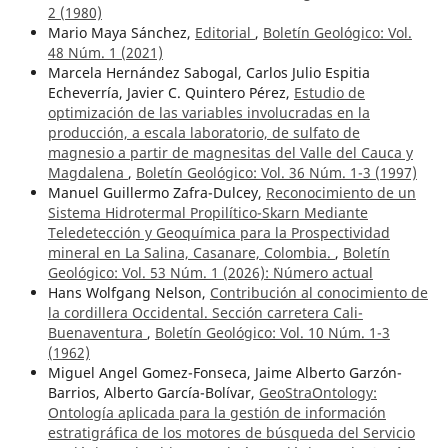
2 (1980)
Mario Maya Sánchez,
Editorial
,
Boletín Geológico: Vol.
48 Núm. 1 (2021)
Marcela Hernández Sabogal, Carlos Julio Espitia
Echeverría, Javier C. Quintero Pérez,
Estudio de
optimización de las variables involucradas en la
producción, a escala laboratorio, de sulfato de
magnesio a partir de magnesitas del Valle del Cauca y
Magdalena
,
Boletín Geológico: Vol. 36 Núm. 1-3 (1997)
Manuel Guillermo Zafra-Dulcey,
Reconocimiento de un
Sistema Hidrotermal Propilítico-Skarn Mediante
Teledetección y Geoquímica para la Prospectividad
mineral en La Salina, Casanare, Colombia.
,
Boletín
Geológico: Vol. 53 Núm. 1 (2026): ¨Número actual
Hans Wolfgang Nelson,
Contribución al conocimiento de
la cordillera Occidental. Sección carretera Cali-
Buenaventura
,
Boletín Geológico: Vol. 10 Núm. 1-3
(1962)
Miguel Angel Gomez-Fonseca, Jaime Alberto Garzón-
Barrios, Alberto García-Bolívar,
GeoStraOntology:
Ontología aplicada para la gestión de información
estratigráfica de los motores de búsqueda del Servicio