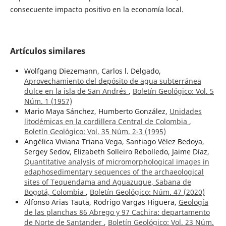
consecuente impacto positivo en la economía local.
Artículos similares
Wolfgang Diezemann, Carlos l. Delgado,
Aprovechamiento del depósito de agua subterránea
dulce en la isla de San Andrés
,
Boletín Geológico: Vol. 5
Núm. 1 (1957)
Mario Maya Sánchez, Humberto González,
Unidades
litodémicas en la cordillera Central de Colombia
,
Boletín Geológico: Vol. 35 Núm. 2-3 (1995)
Angélica Viviana Triana Vega, Santiago Vélez Bedoya,
Sergey Sedov, Elizabeth Solleiro Rebolledo, Jaime Díaz,
Quantitative analysis of micromorphological images in
edaphosedimentary sequences of the archaeological
sites of Tequendama and Aguazuque, Sabana de
Bogotá, Colombia
,
Boletín Geológico: Núm. 47 (2020)
Alfonso Arias Tauta, Rodrigo Vargas Higuera,
Geología
de las planchas 86 Abrego y 97 Cachira: departamento
de Norte de Santander
,
Boletín Geológico: Vol. 23 Núm.