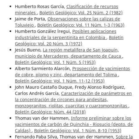
Humberto Rosas García,
Clasificación de recursos
minerales
,
Boletín Geológico: Vol. 25 Núm. 2 (1982)
Jaime de Porta,
Observaciones sobre las calizas de
Toluviejo
,
Boletín Geológico: Vol. 11 Núm. 1-3 (1963)
Humberto González lregui,
Posibles aplicaciones
industriales de la serpentinita en Colombia
,
Boletín
Geológico: Vol. 20 Núm. 3 (1972)
Jesús Bueno,
La región metalífera de San Joaquín,
municipio de Mercaderes, departamento de Cauca
,
Boletín Geológico: Vol. 1 Núm. 5 (1953)
Alberto Sarmiento Alarcón,
Prospección de yacimientos
de cobre, plomo y zinc, departamento del Tolima
,
Boletín Geológico: Vol. 1 Núm. 11-12 (1953)
John Mauro Castaño Duque, Fredy Alonso Rodríguez,
Carlos Andrés García,
Caracterización de parámetros en
la concentración de circones para andesitas,
monzogranitos, riolitas, cuarcitas y cuarzomonzonitas
,
Boletín Geológico: Núm. 44 (2018)
Thomas van der Hammen,
Informe preliminar sobre los
yacimientos de carbón de Quinchia - Riosucio (depto. de
Caldas)
,
Boletín Geológico: Vol. 1 Núm. 8-10 (1953)
Fernando Paba Silva, Thomas van der Hammen,
Sobre la