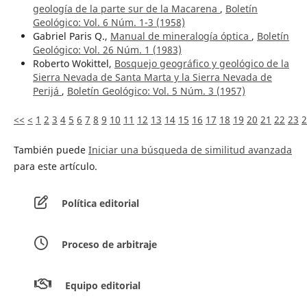
geología de la parte sur de la Macarena
,
Boletín
Geológico: Vol. 6 Núm. 1-3 (1958)
Gabriel Paris Q.,
Manual de mineralogía óptica
,
Boletín
Geológico: Vol. 26 Núm. 1 (1983)
Roberto Wokittel,
Bosquejo geográfico y geológico de la
Sierra Nevada de Santa Marta y la Sierra Nevada de
Perijá
,
Boletín Geológico: Vol. 5 Núm. 3 (1957)
<<
<
1
2
3
4
5
6
7
8
9
10
11
12
13
14
15
16
17
18
19
20
21
22
23
2
También puede
Iniciar una búsqueda de similitud avanzada
para este artículo.
Política editorial
Proceso de arbitraje
Equipo editorial