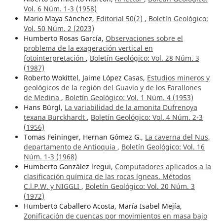
Vol. 6 Núm. 1-3 (1958)
Mario Maya Sánchez,
Editorial 50(2)
,
Boletín Geológico:
Vol. 50 Núm. 2 (2023)
Humberto Rosas García,
Observaciones sobre el
problema de la exageración vertical en
fotointerpretación
,
Boletín Geológico: Vol. 28 Núm. 3
(1987)
Roberto Wokittel, Jaime López Casas,
Estudios mineros y
geológicos de la región del Guavio y de los Farallones
de Medina
,
Boletín Geológico: Vol. 1 Núm. 4 (1953)
Hans Bürgl,
La variabilidad de la amonita Dufrenoya
texana Burckhardt
,
Boletín Geológico: Vol. 4 Núm. 2-3
(1956)
Tomas Feininger, Hernan Gómez G.,
La caverna del Nus,
departamento de Antioquia
,
Boletín Geológico: Vol. 16
Núm. 1-3 (1968)
Humberto González lregui,
Computadores aplicados a la
clasificación química de las rocas ígneas. Métodos
C.l.P.W. y NIGGLI
,
Boletín Geológico: Vol. 20 Núm. 3
(1972)
Humberto Caballero Acosta, María Isabel Mejía,
Zonificación de cuencas por movimientos en masa bajo