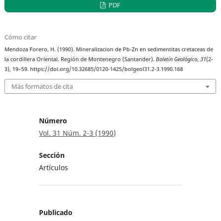
PDF
Cómo citar
Mendoza Forero, H. (1990). Mineralizacion de Pb-Zn en sedimentitas cretaceas de
la cordillera Oriental. Región de Montenegro (Santander).
Boletín Geológico
,
31
(2-
3), 19–59. https://doi.org/10.32685/0120-1425/bolgeol31.2-3.1990.168
Más formatos de cita
Número
Vol. 31 Núm. 2-3 (1990)
Sección
Artículos
Publicado