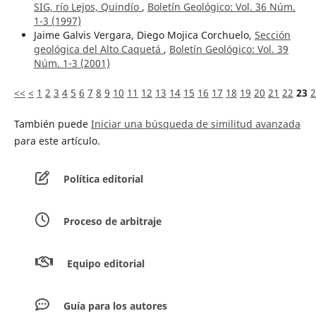
SIG, río Lejos, Quindío
,
Boletín Geológico: Vol. 36 Núm.
1-3 (1997)
Jaime Galvis Vergara, Diego Mojica Corchuelo,
Sección
geológica del Alto Caquetá
,
Boletín Geológico: Vol. 39
Núm. 1-3 (2001)
<<
<
1
2
3
4
5
6
7
8
9
10
11
12
13
14
15
16
17
18
19
20
21
22
23
2
También puede
Iniciar una búsqueda de similitud avanzada
para este artículo.
Política editorial
Proceso de arbitraje
Equipo editorial
Guía para los autores