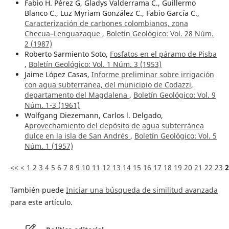
Fabio H. Pérez G, Gladys Valderrama C., Guillermo
Blanco C., Luz Myriam González C., Fabio García C.,
Caracterización de carbones colombianos, zona
Checua–Lenguazaque
,
Boletín Geológico: Vol. 28 Núm.
2 (1987)
Roberto Sarmiento Soto,
Fosfatos en el páramo de Pisba
,
Boletín Geológico: Vol. 1 Núm. 3 (1953)
Jaime López Casas,
Informe preliminar sobre irrigación
con agua subterranea, del municipio de Codazzi,
departamento del Magdalena
,
Boletín Geológico: Vol. 9
Núm. 1-3 (1961)
Wolfgang Diezemann, Carlos l. Delgado,
Aprovechamiento del depósito de agua subterránea
dulce en la isla de San Andrés
,
Boletín Geológico: Vol. 5
Núm. 1 (1957)
<<
<
1
2
3
4
5
6
7
8
9
10
11
12
13
14
15
16
17
18
19
20
21
22
23
2
También puede
Iniciar una búsqueda de similitud avanzada
para este artículo.