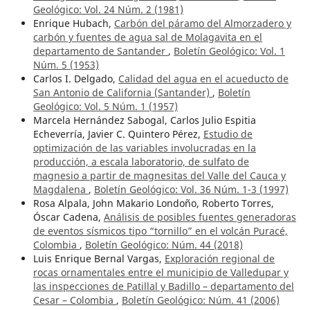
Geológico: Vol. 24 Núm. 2 (1981)
Enrique Hubach,
Carbón del páramo del Almorzadero y
carbón y fuentes de agua sal de Molagavita en el
departamento de Santander
,
Boletín Geológico: Vol. 1
Núm. 5 (1953)
Carlos I. Delgado,
Calidad del agua en el acueducto de
San Antonio de California (Santander)
,
Boletín
Geológico: Vol. 5 Núm. 1 (1957)
Marcela Hernández Sabogal, Carlos Julio Espitia
Echeverría, Javier C. Quintero Pérez,
Estudio de
optimización de las variables involucradas en la
producción, a escala laboratorio, de sulfato de
magnesio a partir de magnesitas del Valle del Cauca y
Magdalena
,
Boletín Geológico: Vol. 36 Núm. 1-3 (1997)
Rosa Alpala, John Makario Londoño, Roberto Torres,
Óscar Cadena,
Análisis de posibles fuentes generadoras
de eventos sísmicos tipo “tornillo” en el volcán Puracé,
Colombia
,
Boletín Geológico: Núm. 44 (2018)
Luis Enrique Bernal Vargas,
Exploración regional de
rocas ornamentales entre el municipio de Valledupar y
las inspecciones de Patillal y Badillo – departamento del
Cesar – Colombia
,
Boletín Geológico: Núm. 41 (2006)