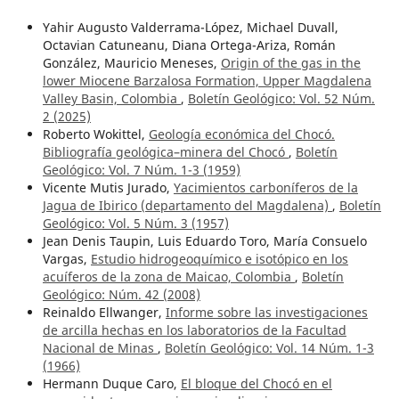
Yahir Augusto Valderrama-López, Michael Duvall,
Octavian Catuneanu, Diana Ortega-Ariza, Román
González, Mauricio Meneses,
Origin of the gas in the
lower Miocene Barzalosa Formation, Upper Magdalena
Valley Basin, Colombia
,
Boletín Geológico: Vol. 52 Núm.
2 (2025)
Roberto Wokittel,
Geología económica del Chocó.
Bibliografía geológica–minera del Chocó
,
Boletín
Geológico: Vol. 7 Núm. 1-3 (1959)
Vicente Mutis Jurado,
Yacimientos carboníferos de la
Jagua de Ibirico (departamento del Magdalena)
,
Boletín
Geológico: Vol. 5 Núm. 3 (1957)
Jean Denis Taupin, Luis Eduardo Toro, María Consuelo
Vargas,
Estudio hidrogeoquímico e isotópico en los
acuíferos de la zona de Maicao, Colombia
,
Boletín
Geológico: Núm. 42 (2008)
Reinaldo Ellwanger,
Informe sobre las investigaciones
de arcilla hechas en los laboratorios de la Facultad
Nacional de Minas
,
Boletín Geológico: Vol. 14 Núm. 1-3
(1966)
Hermann Duque Caro,
El bloque del Chocó en el