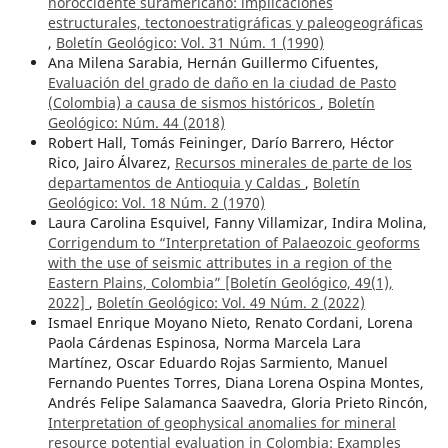
noroccidente suramericano: implicaciones
estructurales, tectonoestratigráficas y paleogeográficas
,
Boletín Geológico: Vol. 31 Núm. 1 (1990)
Ana Milena Sarabia, Hernán Guillermo Cifuentes,
Evaluación del grado de daño en la ciudad de Pasto
(Colombia) a causa de sismos históricos
,
Boletín
Geológico: Núm. 44 (2018)
Robert Hall, Tomás Feininger, Darío Barrero, Héctor
Rico, Jairo Álvarez,
Recursos minerales de parte de los
departamentos de Antioquia y Caldas
,
Boletín
Geológico: Vol. 18 Núm. 2 (1970)
Laura Carolina Esquivel, Fanny Villamizar, Indira Molina,
Corrigendum to “Interpretation of Palaeozoic geoforms
with the use of seismic attributes in a region of the
Eastern Plains, Colombia” [Boletín Geológico, 49(1),
2022]
,
Boletín Geológico: Vol. 49 Núm. 2 (2022)
Ismael Enrique Moyano Nieto, Renato Cordani, Lorena
Paola Cárdenas Espinosa, Norma Marcela Lara
Martínez, Oscar Eduardo Rojas Sarmiento, Manuel
Fernando Puentes Torres, Diana Lorena Ospina Montes,
Andrés Felipe Salamanca Saavedra, Gloria Prieto Rincón,
Interpretation of geophysical anomalies for mineral
resource potential evaluation in Colombia: Examples