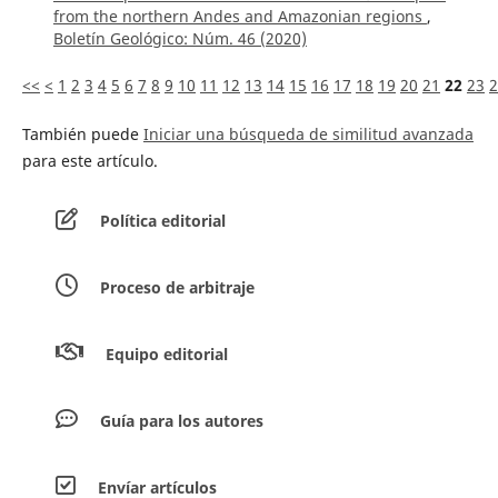
from the northern Andes and Amazonian regions
,
Boletín Geológico: Núm. 46 (2020)
<<
<
1
2
3
4
5
6
7
8
9
10
11
12
13
14
15
16
17
18
19
20
21
22
23
2
También puede
Iniciar una búsqueda de similitud avanzada
para este artículo.
Política editorial
Proceso de arbitraje
Equipo editorial
Guía para los autores
Envíar artículos