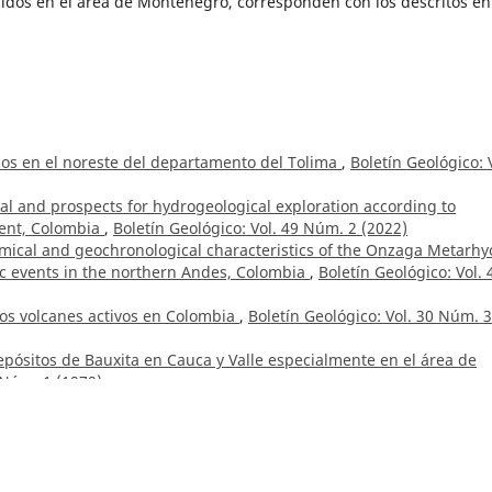
cidos en el área de Montenegro, corresponden con los descritos en
os en el noreste del departamento del Tolima
,
Boletín Geológico: 
ial and prospects for hydrogeological exploration according to
tment, Colombia
,
Boletín Geológico: Vol. 49 Núm. 2 (2022)
mical and geochronological characteristics of the Onzaga Metarhyo
ic events in the northern Andes, Colombia
,
Boletín Geológico: Vol. 
los volcanes activos en Colombia
,
Boletín Geológico: Vol. 30 Núm. 3
epósitos de Bauxita en Cauca y Valle especialmente en el área de
 Núm. 1 (1979)
Acero P., Jair Ramírez Cadena, Elkin Salcedo Hurtado, Robert Trenk
tónica asociada al sismo de Quetame, Colombia, 24 de mayo de 20
r Antonio Romero Hernández (1954-2021)
,
Boletín Geológico: Vol. 