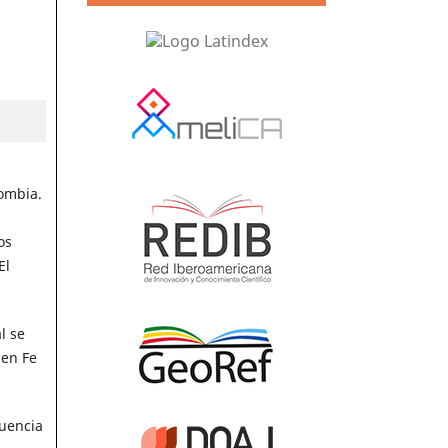
lombia.
os
El
l se
 en Fe
cuencia