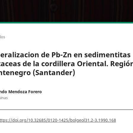
los
eralizacion de Pb-Zn en sedimentitas
taceas de la cordillera Oriental. Regió
tenegro (Santander)
ndo Mendoza Forero
inas
ttps://doi.org/10.32685/0120-1425/bolgeol31.2-3.1990.168