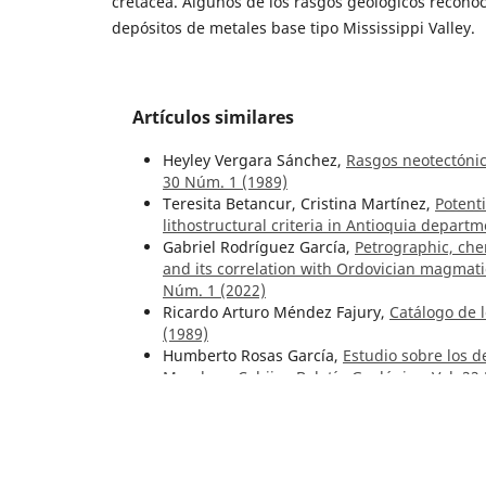
cretácea. Algunos de los rasgos geológicos recono
depósitos de metales base tipo Mississippi Valley.
Artículos similares
Heyley Vergara Sánchez,
Rasgos neotectónic
30 Núm. 1 (1989)
Teresita Betancur, Cristina Martínez,
Potent
lithostructural criteria in Antioquia depar
Gabriel Rodríguez García,
Petrographic, che
and its correlation with Ordovician magmat
Núm. 1 (2022)
Ricardo Arturo Méndez Fajury,
Catálogo de 
(1989)
Humberto Rosas García,
Estudio sobre los d
Morales y Cabijo
,
Boletín Geológico: Vol. 22
Héctor Mora Páez, Sergio A. López, Natalia 
Análisis geodésico y deformación sismotec
Boletín Geológico: Núm. 43 (2015)
Mario Maya Sánchez,
In Memoriam: Profeso
Núm. 1 (2021)