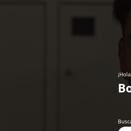
¡Hola
Bo
Busca