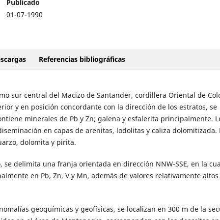
Publicado
01-07-1990
scargas
Referencias bibliográficas
remo sur central del Macizo de Santander, cordillera Oriental de Co
ior y en posición concordante con la dirección de los estratos, se
tiene minerales de Pb y Zn; galena y esfalerita principalmente. L
iseminación en capas de arenitas, lodolitas y caliza dolomitizada. 
arzo, dolomita y pirita.
 se delimita una franja orientada en dirección NNW-SSE, en la cua
palmente en Pb, Zn, V y Mn, además de valores relativamente altos
omalías geoquímicas y geofísicas, se localizan en 300 m de la se