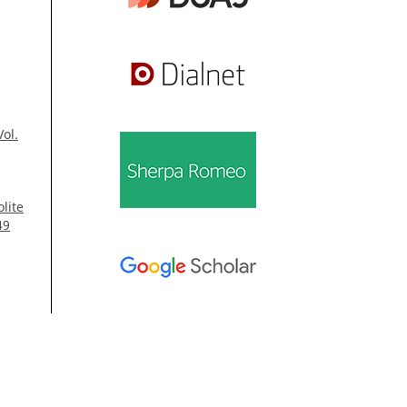
Vol.
lite
49
amp,
Información
08
,
Para lectores/as
48
Para autores/as