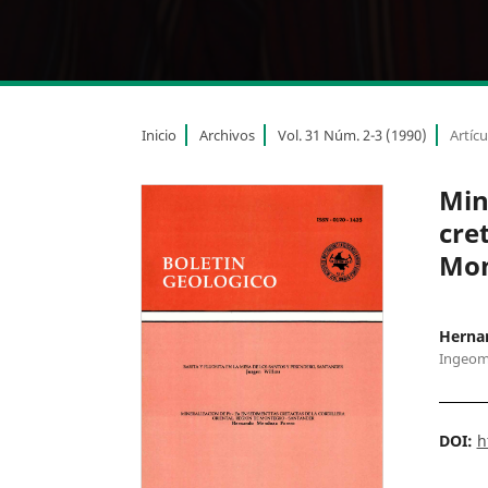
Inicio
Archivos
Vol. 31 Núm. 2-3 (1990)
Artícu
Min
cre
Mon
Herna
Ingeom
DOI:
h