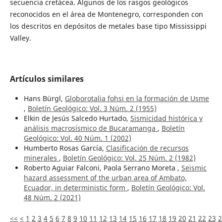
secuencia cretácea. Algunos de los rasgos geológicos
reconocidos en el área de Montenegro, corresponden con
los descritos en depósitos de metales base tipo Mississippi
Valley.
Artículos similares
Hans Bürgl,
Globorotalia fohsi en la formación de Usme
,
Boletín Geológico: Vol. 3 Núm. 2 (1955)
Elkin de Jesús Salcedo Hurtado,
Sismicidad histórica y
análisis macrosísmico de Bucaramanga
,
Boletín
Geológico: Vol. 40 Núm. 1 (2002)
Humberto Rosas García,
Clasificación de recursos
minerales
,
Boletín Geológico: Vol. 25 Núm. 2 (1982)
Roberto Aguiar Falconi, Paola Serrano Moreta ,
Seismic
hazard assessment of the urban area of Ambato,
Ecuador, in deterministic form
,
Boletín Geológico: Vol.
48 Núm. 2 (2021)
<<
<
1
2
3
4
5
6
7
8
9
10
11
12
13
14
15
16
17
18
19
20
21
22
23
2