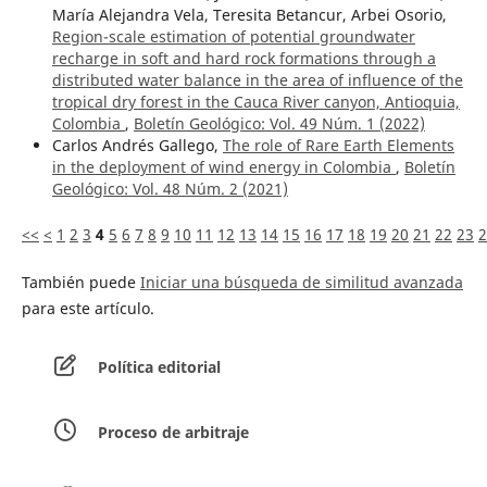
María Alejandra Vela, Teresita Betancur, Arbei Osorio,
Region-scale estimation of potential groundwater
recharge in soft and hard rock formations through a
distributed water balance in the area of influence of the
tropical dry forest in the Cauca River canyon, Antioquia,
Colombia
,
Boletín Geológico: Vol. 49 Núm. 1 (2022)
Carlos Andrés Gallego,
The role of Rare Earth Elements
in the deployment of wind energy in Colombia
,
Boletín
Geológico: Vol. 48 Núm. 2 (2021)
<<
<
1
2
3
4
5
6
7
8
9
10
11
12
13
14
15
16
17
18
19
20
21
22
23
2
También puede
Iniciar una búsqueda de similitud avanzada
para este artículo.
Política editorial
Proceso de arbitraje