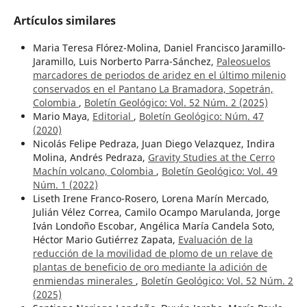
Artículos similares
Maria Teresa Flórez-Molina, Daniel Francisco Jaramillo-
Jaramillo, Luis Norberto Parra-Sánchez,
Paleosuelos
marcadores de periodos de aridez en el último milenio
conservados en el Pantano La Bramadora, Sopetrán,
Colombia
,
Boletín Geológico: Vol. 52 Núm. 2 (2025)
Mario Maya,
Editorial
,
Boletín Geológico: Núm. 47
(2020)
Nicolás Felipe Pedraza, Juan Diego Velazquez, Indira
Molina, Andrés Pedraza,
Gravity Studies at the Cerro
Machín volcano, Colombia
,
Boletín Geológico: Vol. 49
Núm. 1 (2022)
Liseth Irene Franco-Rosero, Lorena Marín Mercado,
Julián Vélez Correa, Camilo Ocampo Marulanda, Jorge
Iván Londoño Escobar, Angélica María Candela Soto,
Héctor Mario Gutiérrez Zapata,
Evaluación de la
reducción de la movilidad de plomo de un relave de
plantas de beneficio de oro mediante la adición de
enmiendas minerales
,
Boletín Geológico: Vol. 52 Núm. 2
(2025)