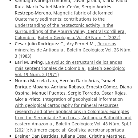
Santiago Noriega Londoño, Duván Jaraba, María Paula
Ruiz, María Isabel Marín-Cerón, Sergio Andrés
Restrepo-Moreno,
Magnetic fabric of deformed
Quaternary sediments: contributions to the
understanding of the neotectonic activity in the
surroundings of the Aburrá Valley, Central Cordillera,
Colombia
,
Boletín Geológico: Vol. 49 Núm. 1 (2022)
Cesar Julio Rodríguez C., Ary Pernet M.,
Recursos
minerales de Antioquia
,
Boletín Geológico: Vol. 26 Núm.
3 (1983)
Earl M. Irving,
La evolución estructural de los andes
más septentrionales de Colombia
,
Boletín Geológico:
Vol. 19 Núm. 2 (1971)
Norma Marcela Lara, Hernán Darío Arias, Ismael
Enrique Moyano, Adriana Robayo, Ernesto Gómez, Diana
Ospina, Manuel Puentes, Sergio Torrado, Óscar Rojas,
Gloria Prieto,
Integration of geophysical information
with geological cartography for mineral resources
research and other applications in Colombia: examples
from the Serranía de San Lucas, Antioquia Batholith and
eastern Amazonia
,
Boletín Geológico: Vol. 48 Núm. Spl.1
(2021): Número especial: Geofísica aerotransportada
Breiner Dan Bastidas, Juliana Ossa, Cristina Martínez,