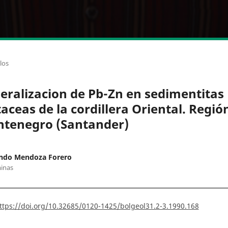
los
eralizacion de Pb-Zn en sedimentitas
taceas de la cordillera Oriental. Regió
tenegro (Santander)
ndo Mendoza Forero
inas
ttps://doi.org/10.32685/0120-1425/bolgeol31.2-3.1990.168