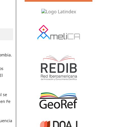
lombia.
os
El
l se
 en Fe
cuencia