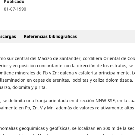
Publicado
01-07-1990
scargas
Referencias bibliográficas
remo sur central del Macizo de Santander, cordillera Oriental de Co
ior y en posición concordante con la dirección de los estratos, se
tiene minerales de Pb y Zn; galena y esfalerita principalmente. L
iseminación en capas de arenitas, lodolitas y caliza dolomitizada. 
arzo, dolomita y pirita.
 se delimita una franja orientada en dirección NNW-SSE, en la cua
palmente en Pb, Zn, V y Mn, además de valores relativamente altos
omalías geoquímicas y geofísicas, se localizan en 300 m de la se