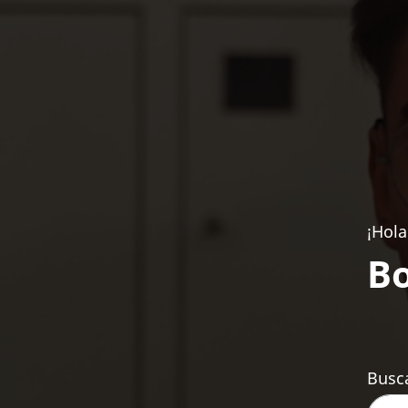
¡Hola
Bo
Busca