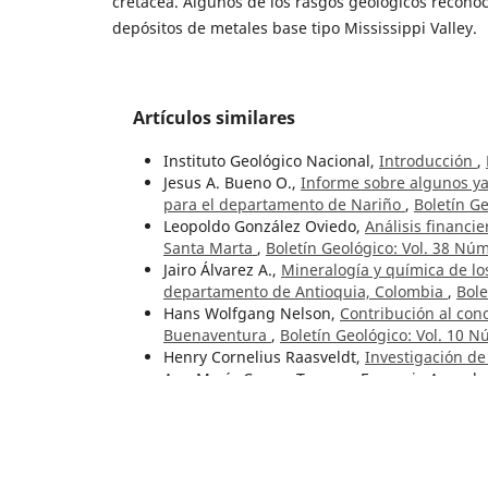
cretácea. Algunos de los rasgos geológicos recono
depósitos de metales base tipo Mississippi Valley.
Artículos similares
Instituto Geológico Nacional,
Introducción
,
Jesus A. Bueno O.,
Informe sobre algunos yac
para el departamento de Nariño
,
Boletín Ge
Leopoldo González Oviedo,
Análisis financi
Santa Marta
,
Boletín Geológico: Vol. 38 Núm
Jairo Álvarez A.,
Mineralogía y química de lo
departamento de Antioquia, Colombia
,
Bole
Hans Wolfgang Nelson,
Contribución al cono
Buenaventura
,
Boletín Geológico: Vol. 10 N
Henry Cornelius Raasveldt,
Investigación de
Ana María Correa Tamayo, Eumenio Ancoche
historia eruptiva
,
Boletín Geológico: Núm. 4
Raul Muñoz A., Michael Tistl, Klaus P. T. Bu
en el río Condoto, Chocó, Colombia
,
Boletín
Gerrit Jousma, Sergio Serrano T.,
Investigac
23 Núm. 3 (1980)