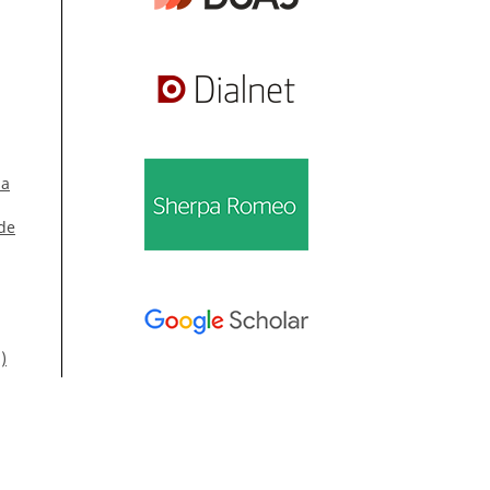
la
 de
)
Información
GM
Para lectores/as
ol.
Para autores/as