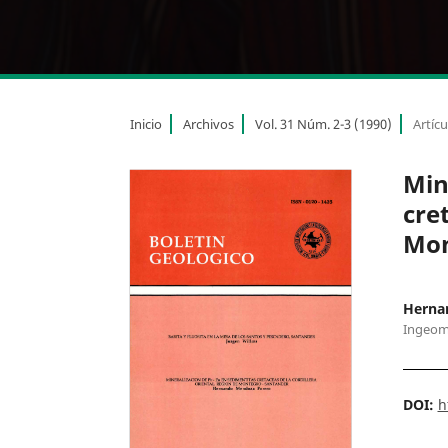
Inicio
Archivos
Vol. 31 Núm. 2-3 (1990)
Artícu
Min
cre
Mon
Herna
Ingeom
DOI:
h