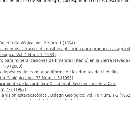
cidos en el área de Montenegro, corresponden con los descritos en
Boletín Geológico: Vol. 2 Núm. 1 (1954)
imientos calcáreos de posible aplicación para producir cal agríco
ológico: Vol. 1 Núm. 1 (1953)
ero para mineralizaciones de Ilmenita (Titanio) en la Sierra Nevada
. 1-3 (2000)
s depósitos de cromita podiforme de las dunitas de Medellín,
tín Geológico: Vol. 33 Núm. 1-3 (1993)
cimiento de la cordillera Occidental. Sección carretera Cali-
úm. 1-3 (1962)
 la visión estereoscópica
,
Boletín Geológico: Vol. 10 Núm. 1-3 (1962
a Soto,
Complejo volcánico Nevado del Huila: evidencias de su
3 (2015)
rgath,
Metodología para explorar mineralizaciones primarias de P
 Geológico: Vol. 33 Núm. 1-3 (1993)
ión hidrogeológica de la media y baja Guajira
,
Boletín Geológico: V