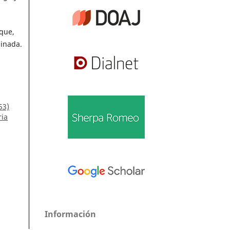
que,
minada.
53)
ria
Información