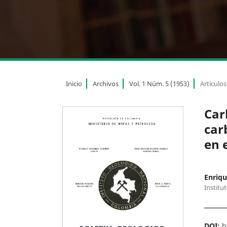
Inicio
Archivos
Vol. 1 Núm. 5 (1953)
Artículos
Car
car
en 
Enriq
Institu
DOI:
h