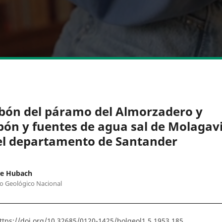
bón del páramo del Almorzadero y
bón y fuentes de agua sal de Molagav
el departamento de Santander
ue Hubach
to Geológico Nacional
ttps://doi.org/10.32685/0120-1425/bolgeol1.5.1953.185