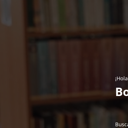
¡Hola
Bo
Busca