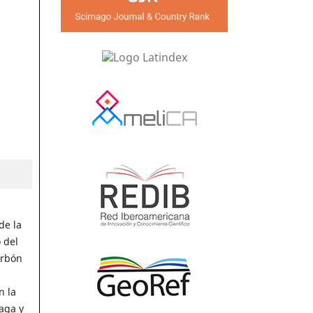
de la
 del
arbón
n la
aga y