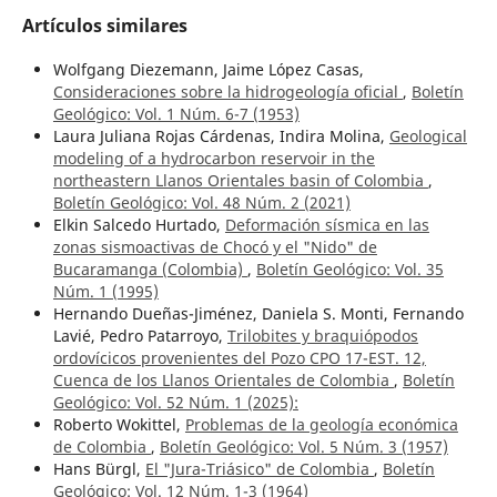
Artículos similares
Wolfgang Diezemann, Jaime López Casas,
Consideraciones sobre la hidrogeología oficial
,
Boletín
Geológico: Vol. 1 Núm. 6-7 (1953)
Laura Juliana Rojas Cárdenas, Indira Molina,
Geological
modeling of a hydrocarbon reservoir in the
northeastern Llanos Orientales basin of Colombia
,
Boletín Geológico: Vol. 48 Núm. 2 (2021)
Elkin Salcedo Hurtado,
Deformación sísmica en las
zonas sismoactivas de Chocó y el "Nido" de
Bucaramanga (Colombia)
,
Boletín Geológico: Vol. 35
Núm. 1 (1995)
Hernando Dueñas-Jiménez, Daniela S. Monti, Fernando
Lavié, Pedro Patarroyo,
Trilobites y braquiópodos
ordovícicos provenientes del Pozo CPO 17-EST. 12,
Cuenca de los Llanos Orientales de Colombia
,
Boletín
Geológico: Vol. 52 Núm. 1 (2025):
Roberto Wokittel,
Problemas de la geología económica
de Colombia
,
Boletín Geológico: Vol. 5 Núm. 3 (1957)
Hans Bürgl,
El "Jura-Triásico" de Colombia
,
Boletín
Geológico: Vol. 12 Núm. 1-3 (1964)