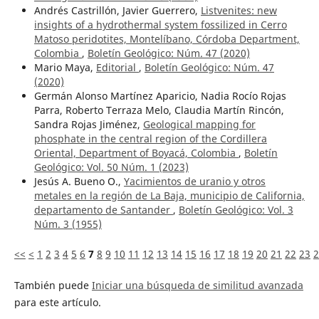
Andrés Castrillón, Javier Guerrero,
Listvenites: new
insights of a hydrothermal system fossilized in Cerro
Matoso peridotites, Montelíbano, Córdoba Department,
Colombia
,
Boletín Geológico: Núm. 47 (2020)
Mario Maya,
Editorial
,
Boletín Geológico: Núm. 47
(2020)
Germán Alonso Martínez Aparicio, Nadia Rocío Rojas
Parra, Roberto Terraza Melo, Claudia Martín Rincón,
Sandra Rojas Jiménez,
Geological mapping for
phosphate in the central region of the Cordillera
Oriental, Department of Boyacá, Colombia
,
Boletín
Geológico: Vol. 50 Núm. 1 (2023)
Jesús A. Bueno O.,
Yacimientos de uranio y otros
metales en la región de La Baja, municipio de California,
departamento de Santander
,
Boletín Geológico: Vol. 3
Núm. 3 (1955)
<<
<
1
2
3
4
5
6
7
8
9
10
11
12
13
14
15
16
17
18
19
20
21
22
23
2
También puede
Iniciar una búsqueda de similitud avanzada
para este artículo.