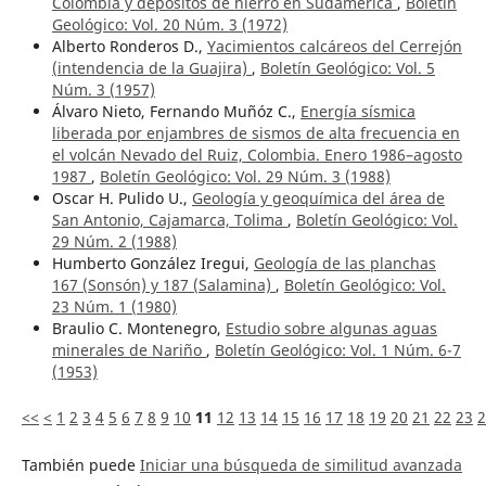
Colombia y depósitos de hierro en Sudamérica
,
Boletín
Geológico: Vol. 20 Núm. 3 (1972)
Alberto Ronderos D.,
Yacimientos calcáreos del Cerrejón
(intendencia de la Guajira)
,
Boletín Geológico: Vol. 5
Núm. 3 (1957)
Álvaro Nieto, Fernando Muñóz C.,
Energía sísmica
liberada por enjambres de sismos de alta frecuencia en
el volcán Nevado del Ruiz, Colombia. Enero 1986–agosto
1987
,
Boletín Geológico: Vol. 29 Núm. 3 (1988)
Oscar H. Pulido U.,
Geología y geoquímica del área de
San Antonio, Cajamarca, Tolima
,
Boletín Geológico: Vol.
29 Núm. 2 (1988)
Humberto González Iregui,
Geología de las planchas
167 (Sonsón) y 187 (Salamina)
,
Boletín Geológico: Vol.
23 Núm. 1 (1980)
Braulio C. Montenegro,
Estudio sobre algunas aguas
minerales de Nariño
,
Boletín Geológico: Vol. 1 Núm. 6-7
(1953)
<<
<
1
2
3
4
5
6
7
8
9
10
11
12
13
14
15
16
17
18
19
20
21
22
23
2
También puede
Iniciar una búsqueda de similitud avanzada