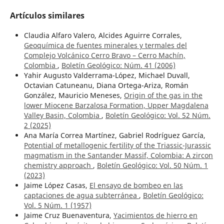
Artículos similares
Claudia Alfaro Valero, Alcides Aguirre Corrales,
Geoquímica de fuentes minerales y termales del
Complejo Volcánico Cerro Bravo – Cerro Machín,
Colombia
,
Boletín Geológico: Núm. 41 (2006)
Yahir Augusto Valderrama-López, Michael Duvall,
Octavian Catuneanu, Diana Ortega-Ariza, Román
González, Mauricio Meneses,
Origin of the gas in the
lower Miocene Barzalosa Formation, Upper Magdalena
Valley Basin, Colombia
,
Boletín Geológico: Vol. 52 Núm.
2 (2025)
Ana María Correa Martínez, Gabriel Rodríguez García,
Potential of metallogenic fertility of the Triassic-Jurassic
magmatism in the Santander Massif, Colombia: A zircon
chemistry approach
,
Boletín Geológico: Vol. 50 Núm. 1
(2023)
Jaime López Casas,
El ensayo de bombeo en las
captaciones de agua subterránea
,
Boletín Geológico:
Vol. 5 Núm. 1 (1957)
Jaime Cruz Buenaventura,
Yacimientos de hierro en