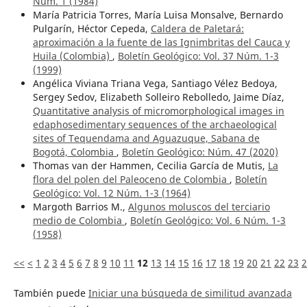
Núm. 1 (1984)
María Patricia Torres, María Luisa Monsalve, Bernardo
Pulgarín, Héctor Cepeda,
Caldera de Paletará:
aproximación a la fuente de las Ignimbritas del Cauca y
Huila (Colombia)
,
Boletín Geológico: Vol. 37 Núm. 1-3
(1999)
Angélica Viviana Triana Vega, Santiago Vélez Bedoya,
Sergey Sedov, Elizabeth Solleiro Rebolledo, Jaime Díaz,
Quantitative analysis of micromorphological images in
edaphosedimentary sequences of the archaeological
sites of Tequendama and Aguazuque, Sabana de
Bogotá, Colombia
,
Boletín Geológico: Núm. 47 (2020)
Thomas van der Hammen, Cecilia García de Mutis,
La
flora del polen del Paleoceno de Colombia
,
Boletín
Geológico: Vol. 12 Núm. 1-3 (1964)
Margoth Barrios M.,
Algunos moluscos del terciario
medio de Colombia
,
Boletín Geológico: Vol. 6 Núm. 1-3
(1958)
<<
<
1
2
3
4
5
6
7
8
9
10
11
12
13
14
15
16
17
18
19
20
21
22
23
2
También puede
Iniciar una búsqueda de similitud avanzada