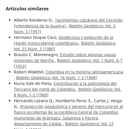
Artículos similares
Alberto Ronderos D.,
Yacimientos calcáreos del Cerrejón
(intendencia de la Guajira)
,
Boletín Geológico: Vol. 5
Núm. 3 (1957)
Hermann Duque Caro,
Geotécnica y evolución de la
región noroccidental colombiana
,
Boletín Geológico:
Vol. 23 Núm. 3 (1980)
Braulio C. Montenegro,
Estudio sobre algunas aguas
minerales de Nariño
,
Boletín Geológico: Vol. 1 Núm. 6-7
(1953)
Robert Wokittel,
Colombia en la minería latinoamericana
,
Boletín Geológico: Vol. 16 Núm. 1-3 (1968)
Nuria Sole de Porta,
Contribución a la palinología del
Terciario del norte de Colombia
,
Boletín Geológico: Vol.
8 Núm. 1-3 (1960)
Hernando Lozano Q., Humberto Perez S., Carlos J. Vesga
G.,
Prospección geoquímica y génesis del mercurio en el
flanco occidental de la cordillera Central de Colombia:
municipios de Aránzazu, Salamina y Pacora,
departamento de Caldas
,
Boletín Geológico: Vol. 27