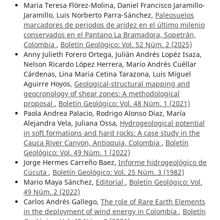
Maria Teresa Flórez-Molina, Daniel Francisco Jaramillo-
Jaramillo, Luis Norberto Parra-Sánchez,
Paleosuelos
marcadores de periodos de aridez en el último milenio
conservados en el Pantano La Bramadora, Sopetrán,
Colombia
,
Boletín Geológico: Vol. 52 Núm. 2 (2025)
Anny Julieth Forero Ortega, Julián Andrés Lopéz Isaza,
Nelson Ricardo López Herrera, Mario Andrés Cuéllar
Cárdenas, Lina Maria Cetina Tarazona, Luis Miguel
Aguirre Hoyos,
Geological-structural mapping and
geocronology of shear zones: A methodological
proposal
,
Boletín Geológico: Vol. 48 Núm. 1 (2021)
Paola Andrea Palacio, Rodrigo Alonso Díaz, María
Alejandra Vela, Juliana Ossa,
Hydrogeological potential
in soft formations and hard rocks: A case study in the
Cauca River Canyon, Antioquia, Colombia
,
Boletín
Geológico: Vol. 49 Núm. 1 (2022)
Jorge Hermes Carreño Baez,
Informe hidrogeológico de
Cúcuta
,
Boletín Geológico: Vol. 25 Núm. 3 (1982)
Mario Maya Sánchez,
Editorial
,
Boletín Geológico: Vol.
49 Núm. 2 (2022)
Carlos Andrés Gallego,
The role of Rare Earth Elements
in the deployment of wind energy in Colombia
,
Boletín