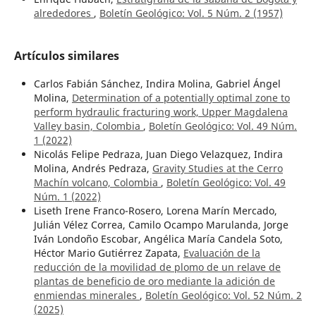
alrededores
,
Boletín Geológico: Vol. 5 Núm. 2 (1957)
Artículos similares
Carlos Fabián Sánchez, Indira Molina, Gabriel Ángel
Molina,
Determination of a potentially optimal zone to
perform hydraulic fracturing work, Upper Magdalena
Valley basin, Colombia
,
Boletín Geológico: Vol. 49 Núm.
1 (2022)
Nicolás Felipe Pedraza, Juan Diego Velazquez, Indira
Molina, Andrés Pedraza,
Gravity Studies at the Cerro
Machín volcano, Colombia
,
Boletín Geológico: Vol. 49
Núm. 1 (2022)
Liseth Irene Franco-Rosero, Lorena Marín Mercado,
Julián Vélez Correa, Camilo Ocampo Marulanda, Jorge
Iván Londoño Escobar, Angélica María Candela Soto,
Héctor Mario Gutiérrez Zapata,
Evaluación de la
reducción de la movilidad de plomo de un relave de
plantas de beneficio de oro mediante la adición de
enmiendas minerales
,
Boletín Geológico: Vol. 52 Núm. 2
(2025)