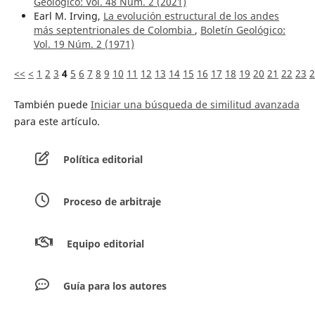
Geológico: Vol. 48 Núm. 2 (2021)
Earl M. Irving,
La evolución estructural de los andes
más septentrionales de Colombia
,
Boletín Geológico:
Vol. 19 Núm. 2 (1971)
<<
<
1
2
3
4
5
6
7
8
9
10
11
12
13
14
15
16
17
18
19
20
21
22
23
2
También puede
Iniciar una búsqueda de similitud avanzada
para este artículo.
Política editorial
Proceso de arbitraje
Equipo editorial
Guía para los autores