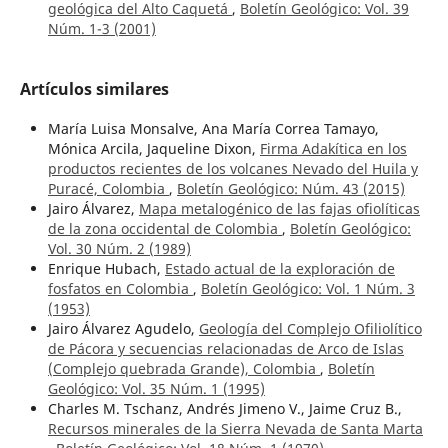
geológica del Alto Caquetá
,
Boletín Geológico: Vol. 39
Núm. 1-3 (2001)
Artículos similares
María Luisa Monsalve, Ana María Correa Tamayo,
Mónica Arcila, Jaqueline Dixon,
Firma Adakítica en los
productos recientes de los volcanes Nevado del Huila y
Puracé, Colombia
,
Boletín Geológico: Núm. 43 (2015)
Jairo Álvarez,
Mapa metalogénico de las fajas ofiolíticas
de la zona occidental de Colombia
,
Boletín Geológico:
Vol. 30 Núm. 2 (1989)
Enrique Hubach,
Estado actual de la exploración de
fosfatos en Colombia
,
Boletín Geológico: Vol. 1 Núm. 3
(1953)
Jairo Álvarez Agudelo,
Geología del Complejo Ofiliolítico
de Pácora y secuencias relacionadas de Arco de Islas
(Complejo quebrada Grande), Colombia
,
Boletín
Geológico: Vol. 35 Núm. 1 (1995)
Charles M. Tschanz, Andrés Jimeno V., Jaime Cruz B.,
Recursos minerales de la Sierra Nevada de Santa Marta