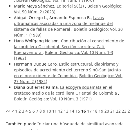
,
Boletín Geológico: Vol. 18 Núm. 1 (1970)
Mario Maya Sánchez,
Editorial 50(2)
,
Boletín Geológico:
Vol. 50 Núm. 2 (2023)
Abigail Orrego L., Armando Espinosa B.,
Lavas
ultramáficas asociadas a una zona de melange del
sistema de fallas de Romeral
,
Boletín Geológico: Vol. 30
Núm. 1 (1989)
Hans Wolfgang Nelson,
Contribución al conocimiento de
la cordillera Occidental. Sección carretera Cali-
Buenaventura
,
Boletín Geológico: Vol. 10 Núm. 1-3
(1962)
Hermann Duque Caro,
Estilo estructural, diapirismo y
episodios de acrecimiento del terreno Sinú-San Jacinto
en el noroccidente de Colombia
,
Boletín Geológico: Vol.
27 Núm. 2 (1984)
Diana Gutiérrez Palma,
La exogyra squamata en el
cretáceo medio de la cordillera Oriental de Colombia
,
Boletín Geológico: Vol. 19 Núm. 3 (1971)
<<
<
1
2
3
4
5
6
7
8
9
10
11
12
13
14
15
16
17
18
19
20
21
22
23
2
También puede
Iniciar una búsqueda de similitud avanzada