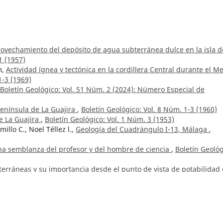
ovechamiento del depósito de agua subterránea dulce en la isla d
1 (1957)
m,
Actividad ígnea y tectónica en la cordillera Central durante el M
1-3 (1969)
Boletín Geológico: Vol. 51 Núm. 2 (2024): Número Especial de
península de La Guajira
,
Boletín Geológico: Vol. 8 Núm. 1-3 (1960)
e La Guajira
,
Boletín Geológico: Vol. 1 Núm. 3 (1953)
illo C., Noel Téllez l.,
Geología del Cuadrángulo I-13, Málaga
,
na semblanza del profesor y del hombre de ciencia
,
Boletín Geológ
erráneas y su importancia desde el punto de vista de potabilidad 
957)
a ,
Seismic hazard assessment of the urban area of Ambato, Ecuad
l. 48 Núm. 2 (2021)
 Guajira
,
Boletín Geológico: Vol. 6 Núm. 1-3 (1958)