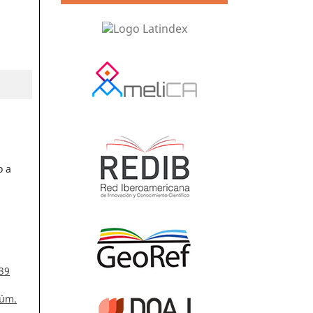
o a
 39
Núm.