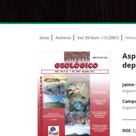
Inicio
Archivos
Vol. 39 Núm. 1-3 (2001)
Artícu
Asp
dep
Jaime 
Ingeom
Campox
Ingeom
DOI:
h