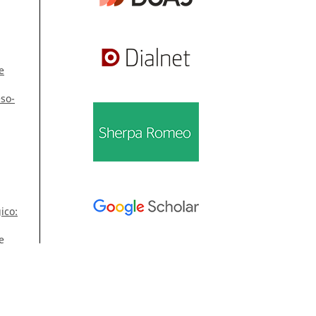
e
eso-
ico:
e
Información
or,
Para lectores/as
Para autores/as