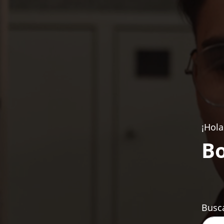
¡Hola
Bo
Busca