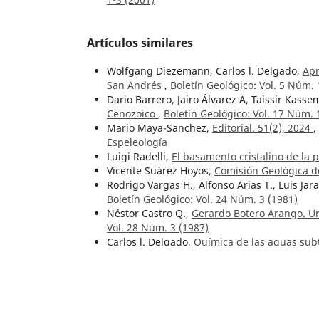
Artículos similares
Wolfgang Diezemann, Carlos l. Delgado,
Apr
San Andrés
,
Boletín Geológico: Vol. 5 Núm. 
Dario Barrero, Jairo Álvarez A, Taissir Kasse
Cenozoico
,
Boletín Geológico: Vol. 17 Núm. 
Mario Maya-Sanchez,
Editorial. 51(2), 2024
,
Espeleología
Luigi Radelli,
El basamento cristalino de la 
Vicente Suárez Hoyos,
Comisión Geológica d
Rodrigo Vargas H., Alfonso Arias T., Luis Jaram
Boletín Geológico: Vol. 24 Núm. 3 (1981)
Néstor Castro Q.,
Gerardo Botero Arango. U
Vol. 28 Núm. 3 (1987)
Carlos l. Delgado,
Química de las aguas subt
higiene
,
Boletín Geológico: Vol. 5 Núm. 1 (1
Roberto Aguiar Falconi, Paola Serrano Moret
in deterministic form
,
Boletín Geológico: Vo
Hans Bürgl,
Geología de la península de La