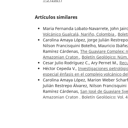
Artículos similares
Maria Fernanda Lobato-Navarrete, John Jair
Volcánico Gualcalá, Nariño, Colombia
,
Bolet
Carolina Amaya López, Jorge Julián Restrepo
Nilson Francisquini Botelho, Mauricio Ibáñ
Ramírez Cárdenas,
The Guaviare Complex: n
Amazonian Craton
,
Boletín Geológico: Núm.
Cesar Julio Rodríguez C., Ary Pernet M.,
Recu
Héctor Cepeda V.,
Investigaciones petrológi
especial énfasis en el complejo volcánico d
Carolina Amaya López, Marion Weber Scharff
Julián Restrepo Álvarez, Nilson Francisquin
Ramírez Cárdenas,
San José de Guaviare Sye
Amazonian Craton
,
Boletín Geológico: Vol. 
Mario Maya,
Editorial
,
Boletín Geológico: N
Julián Andrés López Isaza, Mario Andrés Cué
Ortega, Ana Milena Suárez Arias, Oscar Fre
Gutiérrez López,
Graphical representation of
in deformed areas
,
Boletín Geológico: Vol. 