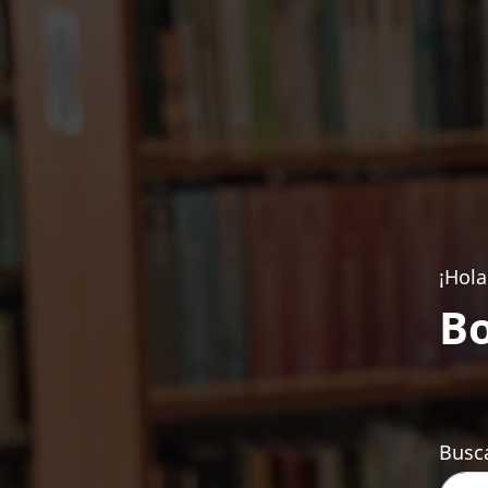
¡Hola
Bo
Busca