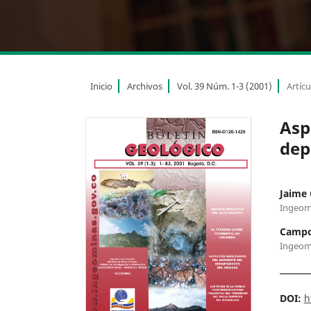
Inicio
Archivos
Vol. 39 Núm. 1-3 (2001)
Artícu
Asp
dep
Jaime 
Ingeom
Campox
Ingeom
DOI:
h