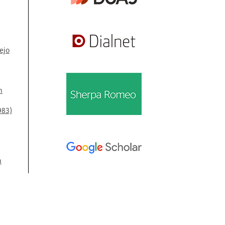
ejo
n
983)
n
Información
Para lectores/as
tion
Para autores/as