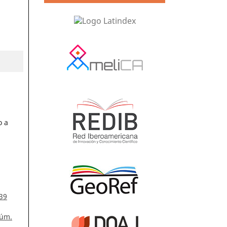
o a
 39
Núm.