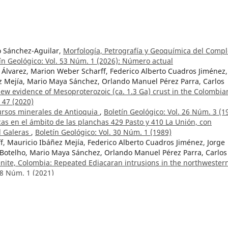
o Sánchez-Aguilar,
Morfología, Petrografía y Geoquímica del Compl
ín Geológico: Vol. 53 Núm. 1 (2026): ¨Número actual
 Álvarez, Marion Weber Scharff, Federico Alberto Cuadros Jiménez,
ez Mejía, Mario Maya Sánchez, Orlando Manuel Pérez Parra, Carlos
ew evidence of Mesoproterozoic (ca. 1.3 Ga) crust in the Colombia
 47 (2020)
rsos minerales de Antioquia
,
Boletín Geológico: Vol. 26 Núm. 3 (1
cas en el ámbito de las planchas 429 Pasto y 410 La Unión, con
el Galeras
,
Boletín Geológico: Vol. 30 Núm. 1 (1989)
, Mauricio Ibáñez Mejía, Federico Alberto Cuadros Jiménez, Jorge
i Botelho, Mario Maya Sánchez, Orlando Manuel Pérez Parra, Carlos
nite, Colombia: Repeated Ediacaran intrusions in the northwester
48 Núm. 1 (2021)
úm. 47 (2020)
llar Cárdenas, Lina María Cetina Tarazona, Anny Julieth Forero
ddy Muñoz Rodríguez, Luis Miguel Aguirre Hoyos, María Juliana
 structural data in the field: A methodological proposal for applica
48 Núm. 1 (2021)