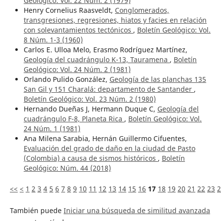
Geológico: Vol. 22 Núm. 2 (1979)
Henry Cornelius Raasveldt,
Conglomerados,
transgresiones, regresiones, hiatos y facies en relación
con solevantamientos tectónicos
,
Boletín Geológico: Vol.
8 Núm. 1-3 (1960)
Carlos E. Ulloa Melo, Erasmo Rodríguez Martínez,
Geología del cuadrángulo K-13, Tauramena
,
Boletín
Geológico: Vol. 24 Núm. 2 (1981)
Orlando Pulido González,
Geología de las planchas 135
San Gil y 151 Charalá: departamento de Santander
,
Boletín Geológico: Vol. 23 Núm. 2 (1980)
Hernando Dueñas J, Hermann Duque C,
Geología del
cuadrángulo F-8, Planeta Rica
,
Boletín Geológico: Vol.
24 Núm. 1 (1981)
Ana Milena Sarabia, Hernán Guillermo Cifuentes,
Evaluación del grado de daño en la ciudad de Pasto
(Colombia) a causa de sismos históricos
,
Boletín
Geológico: Núm. 44 (2018)
<<
<
1
2
3
4
5
6
7
8
9
10
11
12
13
14
15
16
17
18
19
20
21
22
23
2
También puede
Iniciar una búsqueda de similitud avanzada