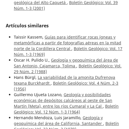
geológica del Alto Caquetá
,
Boletín Geológico: Vol. 39
Núm. 1-3 (2001)
Artículos similares
Taissir Kassem,
Guías para identificar rocas ígneas y
metamórficas a partir de fotografías aéreas en la mitad
norte de la Cordillera Central
,
Boletín Geológico: Vol. 17
Núm. 1-3 (1969)
Oscar H. Pulido U.,
Geología y geoquímica del área de
San Antonio, Cajamarca, Tolima
,
Boletín Geológico: Vol.
29 Núm. 2 (1988)
Hans Bürgl,
La variabilidad de la amonita Dufrenoya
texana Burckhardt
,
Boletín Geológico: Vol. 4 Núm. 2-3
(1956)
Guillermo Ujueta Lozano,
Geología y posibilidades
económicas de depósitos calcáreos al oeste de San
Martín (Meta), entre los ríos Cumaral y La Cal
,
Boletín
Geológico: Vol. 12 Núm. 1-3 (1964)
Hernando Mendoza, Luis Jaramillo,
Geología y
geoquímica del área de California, Santander
,
Boletín