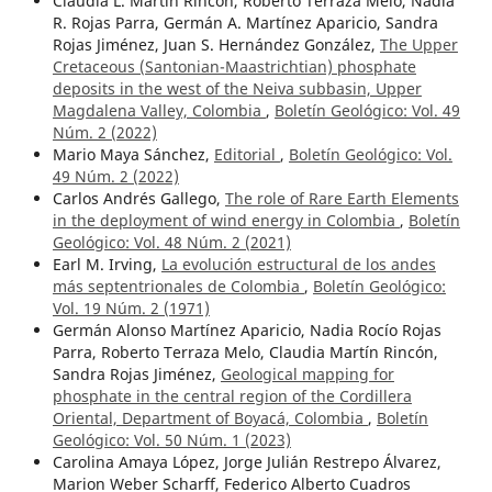
Claudia L. Martín Rincón, Roberto Terraza Melo, Nadia
R. Rojas Parra, Germán A. Martínez Aparicio, Sandra
Rojas Jiménez, Juan S. Hernández González,
The Upper
Cretaceous (Santonian-Maastrichtian) phosphate
deposits in the west of the Neiva subbasin, Upper
Magdalena Valley, Colombia
,
Boletín Geológico: Vol. 49
Núm. 2 (2022)
Mario Maya Sánchez,
Editorial
,
Boletín Geológico: Vol.
49 Núm. 2 (2022)
Carlos Andrés Gallego,
The role of Rare Earth Elements
in the deployment of wind energy in Colombia
,
Boletín
Geológico: Vol. 48 Núm. 2 (2021)
Earl M. Irving,
La evolución estructural de los andes
más septentrionales de Colombia
,
Boletín Geológico:
Vol. 19 Núm. 2 (1971)
Germán Alonso Martínez Aparicio, Nadia Rocío Rojas
Parra, Roberto Terraza Melo, Claudia Martín Rincón,
Sandra Rojas Jiménez,
Geological mapping for
phosphate in the central region of the Cordillera
Oriental, Department of Boyacá, Colombia
,
Boletín
Geológico: Vol. 50 Núm. 1 (2023)
Carolina Amaya López, Jorge Julián Restrepo Álvarez,
Marion Weber Scharff, Federico Alberto Cuadros