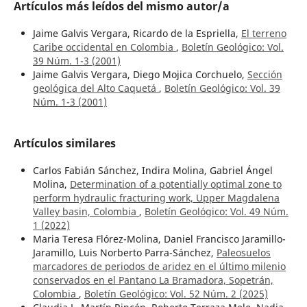
Artículos más leídos del mismo autor/a
Jaime Galvis Vergara, Ricardo de la Espriella,
El terreno
Caribe occidental en Colombia
,
Boletín Geológico: Vol.
39 Núm. 1-3 (2001)
Jaime Galvis Vergara, Diego Mojica Corchuelo,
Sección
geológica del Alto Caquetá
,
Boletín Geológico: Vol. 39
Núm. 1-3 (2001)
Artículos similares
Carlos Fabián Sánchez, Indira Molina, Gabriel Ángel
Molina,
Determination of a potentially optimal zone to
perform hydraulic fracturing work, Upper Magdalena
Valley basin, Colombia
,
Boletín Geológico: Vol. 49 Núm.
1 (2022)
Maria Teresa Flórez-Molina, Daniel Francisco Jaramillo-
Jaramillo, Luis Norberto Parra-Sánchez,
Paleosuelos
marcadores de periodos de aridez en el último milenio
conservados en el Pantano La Bramadora, Sopetrán,
Colombia
,
Boletín Geológico: Vol. 52 Núm. 2 (2025)