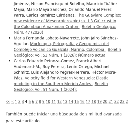
Jiménez, Nilson Francisquini Botelho, Mauricio Ibáñez
Mejía, Mario Maya Sánchez, Orlando Manuel Pérez
Parra, Carlos Ramírez Cárdenas,
The Guaviare Complex:
new evidence of Mesoproterozoic (ca. 1.3 Ga) crust in
the Colombian Amazonian Craton
,
Boletín Geológico:
Núm. 47 (2020)
Maria Fernanda Lobato-Navarrete, John Jairo Sánchez-
Aguilar,
Morfología, Petrografía y Geoquímica del
Complejo Volcánico Gualcalá, Nariño, Colombia
,
Boletín
Geológico: Vol. 53 Núm. 1 (2026): ¨Número actual
Carlos Eduardo Reinoza-Gomez, Franck Albert
Audemard-M., Ruy Pereira, Lenín Ortega, Michael
Schmitz, Luis Alejandro Yegres-Herrera, Héctor Mora-
Páez,
Velocity field for Western Venezuela: Elastic
modeling in the Southern Merida Andes
,
Boletín
Geológico: Vol. 51 Núm. 1 (2024):
<<
<
1
2
3
4
5
6
7
8
9
10
11
12
13
14
15
16
17
18
19
20
21
22
23
2
También puede
Iniciar una búsqueda de similitud avanzada
para este artículo.