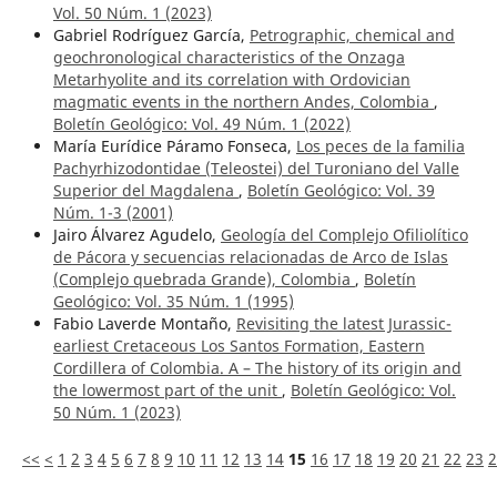
Vol. 50 Núm. 1 (2023)
Gabriel Rodríguez García,
Petrographic, chemical and
geochronological characteristics of the Onzaga
Metarhyolite and its correlation with Ordovician
magmatic events in the northern Andes, Colombia
,
Boletín Geológico: Vol. 49 Núm. 1 (2022)
María Eurídice Páramo Fonseca,
Los peces de la familia
Pachyrhizodontidae (Teleostei) del Turoniano del Valle
Superior del Magdalena
,
Boletín Geológico: Vol. 39
Núm. 1-3 (2001)
Jairo Álvarez Agudelo,
Geología del Complejo Ofiliolítico
de Pácora y secuencias relacionadas de Arco de Islas
(Complejo quebrada Grande), Colombia
,
Boletín
Geológico: Vol. 35 Núm. 1 (1995)
Fabio Laverde Montaño,
Revisiting the latest Jurassic-
earliest Cretaceous Los Santos Formation, Eastern
Cordillera of Colombia. A – The history of its origin and
the lowermost part of the unit
,
Boletín Geológico: Vol.
50 Núm. 1 (2023)
<<
<
1
2
3
4
5
6
7
8
9
10
11
12
13
14
15
16
17
18
19
20
21
22
23
2