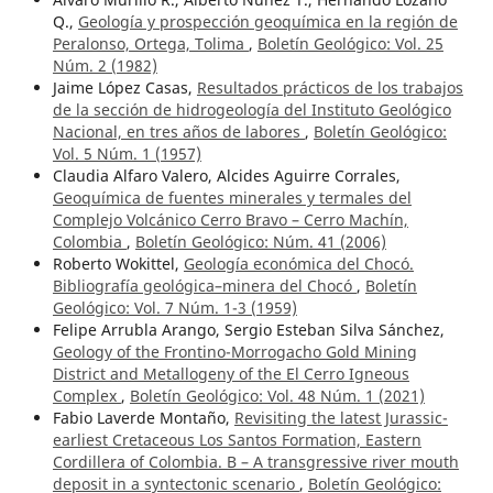
Q.,
Geología y prospección geoquímica en la región de
Peralonso, Ortega, Tolima
,
Boletín Geológico: Vol. 25
Núm. 2 (1982)
Jaime López Casas,
Resultados prácticos de los trabajos
de la sección de hidrogeología del Instituto Geológico
Nacional, en tres años de labores
,
Boletín Geológico:
Vol. 5 Núm. 1 (1957)
Claudia Alfaro Valero, Alcides Aguirre Corrales,
Geoquímica de fuentes minerales y termales del
Complejo Volcánico Cerro Bravo – Cerro Machín,
Colombia
,
Boletín Geológico: Núm. 41 (2006)
Roberto Wokittel,
Geología económica del Chocó.
Bibliografía geológica–minera del Chocó
,
Boletín
Geológico: Vol. 7 Núm. 1-3 (1959)
Felipe Arrubla Arango, Sergio Esteban Silva Sánchez,
Geology of the Frontino-Morrogacho Gold Mining
District and Metallogeny of the El Cerro Igneous
Complex
,
Boletín Geológico: Vol. 48 Núm. 1 (2021)
Fabio Laverde Montaño,
Revisiting the latest Jurassic-
earliest Cretaceous Los Santos Formation, Eastern
Cordillera of Colombia. B – A transgressive river mouth
deposit in a syntectonic scenario
,
Boletín Geológico: