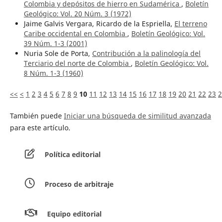
Colombia y depósitos de hierro en Sudamérica
,
Boletín
Geológico: Vol. 20 Núm. 3 (1972)
Jaime Galvis Vergara, Ricardo de la Espriella,
El terreno
Caribe occidental en Colombia
,
Boletín Geológico: Vol.
39 Núm. 1-3 (2001)
Nuria Sole de Porta,
Contribución a la palinología del
Terciario del norte de Colombia
,
Boletín Geológico: Vol.
8 Núm. 1-3 (1960)
<<
<
1
2
3
4
5
6
7
8
9
10
11
12
13
14
15
16
17
18
19
20
21
22
23
2
También puede
Iniciar una búsqueda de similitud avanzada
para este artículo.
Política editorial
Proceso de arbitraje
Equipo editorial