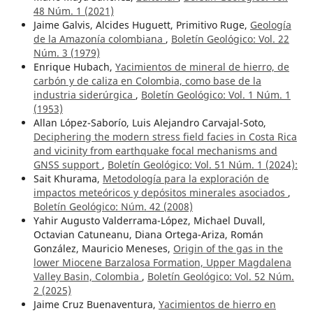
48 Núm. 1 (2021)
Jaime Galvis, Alcides Huguett, Primitivo Ruge,
Geología
de la Amazonía colombiana
,
Boletín Geológico: Vol. 22
Núm. 3 (1979)
Enrique Hubach,
Yacimientos de mineral de hierro, de
carbón y de caliza en Colombia, como base de la
industria siderúrgica
,
Boletín Geológico: Vol. 1 Núm. 1
(1953)
Allan López-Saborío, Luis Alejandro Carvajal-Soto,
Deciphering the modern stress field facies in Costa Rica
and vicinity from earthquake focal mechanisms and
GNSS support
,
Boletín Geológico: Vol. 51 Núm. 1 (2024):
Sait Khurama,
Metodología para la exploración de
impactos meteóricos y depósitos minerales asociados
,
Boletín Geológico: Núm. 42 (2008)
Yahir Augusto Valderrama-López, Michael Duvall,
Octavian Catuneanu, Diana Ortega-Ariza, Román
González, Mauricio Meneses,
Origin of the gas in the
lower Miocene Barzalosa Formation, Upper Magdalena
Valley Basin, Colombia
,
Boletín Geológico: Vol. 52 Núm.
2 (2025)
Jaime Cruz Buenaventura,
Yacimientos de hierro en