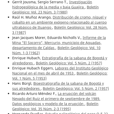
Gerrit Jousma, Sergio Serrano T.,
Investigación
hidrogeológica de la media y baja Guajira
,
Boletín
Geológico: Vol. 23 Núm. 3 (1980)
Raúl H. Muñoz Arango,
Distribución de cromo, níquel y
cobalto en un ambiente exógeno relacionado al cuerpo
ultrabásico de Ituango
,
Boletín Geológico: Vol. 28 Núm.
3 (1987)
Jean Jacques Morer, Eduardo Nicholls V.,
Informe de la
Mina "El Socorro", Mercurio, municipio de Aguadas,
departamento de Caldas
,
Boletín Geológico: Vol. 10
Núm. 1-3 (1962)
Enrique Hubach,
Estratigrafía de la sabana de Bogotá y
alrededores
,
Boletín Geológico: Vol. 5 Núm. 2 (1957)
Enrique Hubach Eggers,
Labores del Instituto Geológico
Nacional en el mes de abril de 1953
,
Boletín Geológico:
Vol. 1 Núm. 5 (1953)
Hans Bürgl,
Bioestratigrafía de la sabana de Bogotá y
sus alrededores
,
Boletín Geológico: Vol. 5 Núm. 2 (1957)
Ricardo Arturo Méndez F.,
La erupción del volcán
Nevado del Ruiz el primero de septiembre de 1989.
Datos geológicos y modelo de la erupción
,
Boletín
Geológico: Vol. 35 Núm. 2-3 (1995)
Hernando Dueñas,
Estudio palinológico del pozo Q-E-22