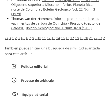
Oligoceno superior a Mioceno inferior, Planeta Rica,
norte de Colombia
,
Boletín Geológico: Vol. 22 Núm. 3
(1979)
Thomas van der Hammen,
Informe preliminar sobre los
yacimientos de carbón de Quinchia - Riosucio (depto. de
Caldas)
,
Boletín Geológico: Vol. 1 Núm. 8-10 (1953)
<<
<
1
2
3
4
5
6
7
8
9
10
11
12
13
14
15
16
17
18
19
20
21
22
23
2
También puede
Iniciar una búsqueda de similitud avanzada
para este artículo.
Política editorial
Proceso de arbitraje
Equipo editorial