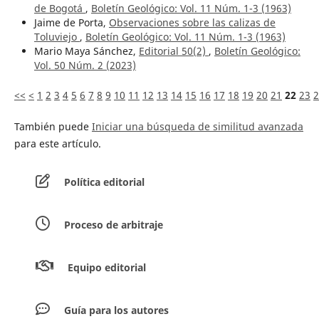
de Bogotá
,
Boletín Geológico: Vol. 11 Núm. 1-3 (1963)
Jaime de Porta,
Observaciones sobre las calizas de
Toluviejo
,
Boletín Geológico: Vol. 11 Núm. 1-3 (1963)
Mario Maya Sánchez,
Editorial 50(2)
,
Boletín Geológico:
Vol. 50 Núm. 2 (2023)
<<
<
1
2
3
4
5
6
7
8
9
10
11
12
13
14
15
16
17
18
19
20
21
22
23
2
También puede
Iniciar una búsqueda de similitud avanzada
para este artículo.
Política editorial
Proceso de arbitraje
Equipo editorial
Guía para los autores