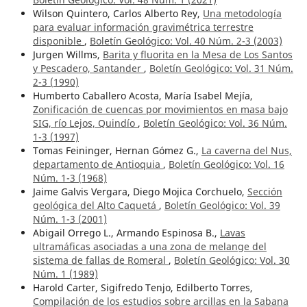
Wilson Quintero, Carlos Alberto Rey,
Una metodología
para evaluar información gravimétrica terrestre
disponible
,
Boletín Geológico: Vol. 40 Núm. 2-3 (2003)
Jurgen Willms,
Barita y fluorita en la Mesa de Los Santos
y Pescadero, Santander
,
Boletín Geológico: Vol. 31 Núm.
2-3 (1990)
Humberto Caballero Acosta, María Isabel Mejía,
Zonificación de cuencas por movimientos en masa bajo
SIG, río Lejos, Quindío
,
Boletín Geológico: Vol. 36 Núm.
1-3 (1997)
Tomas Feininger, Hernan Gómez G.,
La caverna del Nus,
departamento de Antioquia
,
Boletín Geológico: Vol. 16
Núm. 1-3 (1968)
Jaime Galvis Vergara, Diego Mojica Corchuelo,
Sección
geológica del Alto Caquetá
,
Boletín Geológico: Vol. 39
Núm. 1-3 (2001)
Abigail Orrego L., Armando Espinosa B.,
Lavas
ultramáficas asociadas a una zona de melange del
sistema de fallas de Romeral
,
Boletín Geológico: Vol. 30
Núm. 1 (1989)
Harold Carter, Sigifredo Tenjo, Edilberto Torres,
Compilación de los estudios sobre arcillas en la Sabana