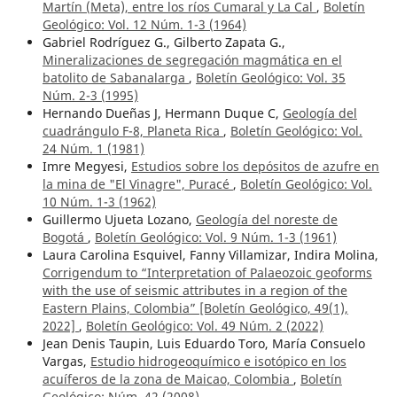
Martín (Meta), entre los ríos Cumaral y La Cal
,
Boletín
Geológico: Vol. 12 Núm. 1-3 (1964)
Gabriel Rodríguez G., Gilberto Zapata G.,
Mineralizaciones de segregación magmática en el
batolito de Sabanalarga
,
Boletín Geológico: Vol. 35
Núm. 2-3 (1995)
Hernando Dueñas J, Hermann Duque C,
Geología del
cuadrángulo F-8, Planeta Rica
,
Boletín Geológico: Vol.
24 Núm. 1 (1981)
Imre Megyesi,
Estudios sobre los depósitos de azufre en
la mina de "El Vinagre", Puracé
,
Boletín Geológico: Vol.
10 Núm. 1-3 (1962)
Guillermo Ujueta Lozano,
Geología del noreste de
Bogotá
,
Boletín Geológico: Vol. 9 Núm. 1-3 (1961)
Laura Carolina Esquivel, Fanny Villamizar, Indira Molina,
Corrigendum to “Interpretation of Palaeozoic geoforms
with the use of seismic attributes in a region of the
Eastern Plains, Colombia” [Boletín Geológico, 49(1),
2022]
,
Boletín Geológico: Vol. 49 Núm. 2 (2022)
Jean Denis Taupin, Luis Eduardo Toro, María Consuelo
Vargas,
Estudio hidrogeoquímico e isotópico en los
acuíferos de la zona de Maicao, Colombia
,
Boletín
Geológico: Núm. 42 (2008)