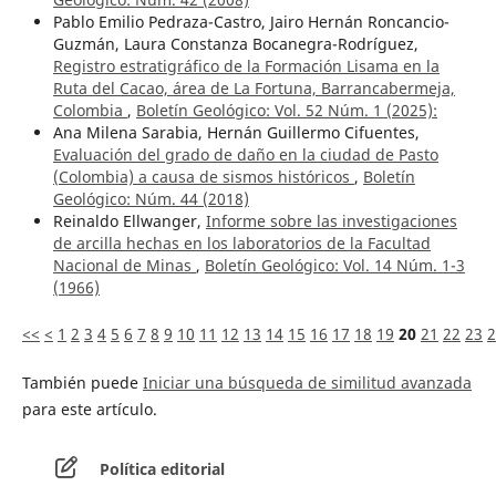
Pablo Emilio Pedraza-Castro, Jairo Hernán Roncancio-
Guzmán, Laura Constanza Bocanegra-Rodríguez,
Registro estratigráfico de la Formación Lisama en la
Ruta del Cacao, área de La Fortuna, Barrancabermeja,
Colombia
,
Boletín Geológico: Vol. 52 Núm. 1 (2025):
Ana Milena Sarabia, Hernán Guillermo Cifuentes,
Evaluación del grado de daño en la ciudad de Pasto
(Colombia) a causa de sismos históricos
,
Boletín
Geológico: Núm. 44 (2018)
Reinaldo Ellwanger,
Informe sobre las investigaciones
de arcilla hechas en los laboratorios de la Facultad
Nacional de Minas
,
Boletín Geológico: Vol. 14 Núm. 1-3
(1966)
<<
<
1
2
3
4
5
6
7
8
9
10
11
12
13
14
15
16
17
18
19
20
21
22
23
2
También puede
Iniciar una búsqueda de similitud avanzada
para este artículo.
Política editorial