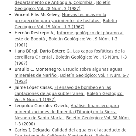
departamento de Antioquia, Colombia
,
Boletín
Geológico: Vol. 28 Núm. 3 (1987)
Vincent Ellis McKelvey,
Nuevas técnicas en la
prospección para yacimientos de fosfatos
,
Boletín
Geológico: Vol. 15 Núm. 1-3 (1967)
Hernán Restrepo A.,
Informe geológico del páramo al
este de Bogotá
,
Boletín Geológico: Vol. 9 Núm. 1-3
(1961)
Hans Bürgl, Darío Botero G.,
Las capas fosfáticas de la
cordillera Oriental
,
Boletín Geológico: Vol. 15 Núm. 1-3
(1967)
Braulio C. Montenegro,
Estudio sobre algunas aguas
minerales de Nariño
,
Boletín Geológico: Vol. 1 Núm. 6-7
(1953)
Jaime López Casas,
El ensayo de bombeo en las
captaciones de agua subterránea
,
Boletín Geológico:
Vol. 5 Núm. 1 (1957)
Leopoldo González Oviedo,
Análisis financiero para
mineralizaciones de Ilmenita (Titanio) en la Sierra
Nevada de Santa Marta
,
Boletín Geológico: Vol. 38 Núm.
1-3 (2000)
Carlos I. Delgado,
Calidad del agua en el acueducto de
San Antonio de California (Santander)
,
Boletín