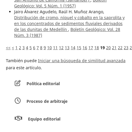
Geológico: Vol. 5 Núm. 1 (1957)
Jairo Álvarez Agudelo, Raúl H. Muñoz Arango,
Distribución de cromo, níquel y cobalto en la saprolita y
en los concentrados de sedimentos fluviales derivados
de las dunitas de Medellín
,
Boletín Geológico: Vol. 28
Núm. 3 (1987)
<<
<
1
2
3
4
5
6
7
8
9
10
11
12
13
14
15
16
17
18
19
20
21
22
23
2
También puede
Iniciar una búsqueda de similitud avanzada
para este artículo.
Política editorial
Proceso de arbitraje
Equipo editorial