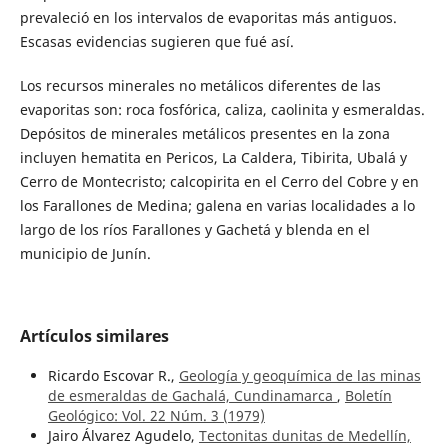
prevaleció en los intervalos de evaporitas más antiguos.
Escasas evidencias sugieren que fué así.
Los recursos minerales no metálicos diferentes de las
evaporitas son: roca fosfórica, caliza, caolinita y esmeraldas.
Depósitos de minerales metálicos presentes en la zona
incluyen hematita en Pericos, La Caldera, Tibirita, Ubalá y
Cerro de Montecristo; calcopirita en el Cerro del Cobre y en
los Farallones de Medina; galena en varias localidades a lo
largo de los ríos Farallones y Gachetá y blenda en el
municipio de Junín.
Artículos similares
Ricardo Escovar R.,
Geología y geoquímica de las minas
de esmeraldas de Gachalá, Cundinamarca
,
Boletín
Geológico: Vol. 22 Núm. 3 (1979)
Jairo Álvarez Agudelo,
Tectonitas dunitas de Medellín,