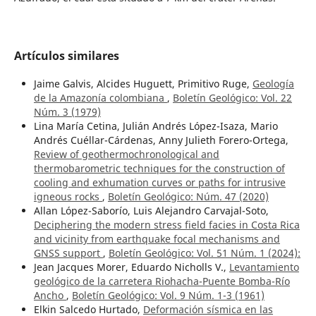
Artículos similares
Jaime Galvis, Alcides Huguett, Primitivo Ruge,
Geología
de la Amazonía colombiana
,
Boletín Geológico: Vol. 22
Núm. 3 (1979)
Lina María Cetina, Julián Andrés López-Isaza, Mario
Andrés Cuéllar-Cárdenas, Anny Julieth Forero-Ortega,
Review of geothermochronological and
thermobarometric techniques for the construction of
cooling and exhumation curves or paths for intrusive
igneous rocks
,
Boletín Geológico: Núm. 47 (2020)
Allan López-Saborío, Luis Alejandro Carvajal-Soto,
Deciphering the modern stress field facies in Costa Rica
and vicinity from earthquake focal mechanisms and
GNSS support
,
Boletín Geológico: Vol. 51 Núm. 1 (2024):
Jean Jacques Morer, Eduardo Nicholls V.,
Levantamiento
geológico de la carretera Riohacha-Puente Bomba-Río
Ancho
,
Boletín Geológico: Vol. 9 Núm. 1-3 (1961)
Elkin Salcedo Hurtado,
Deformación sísmica en las