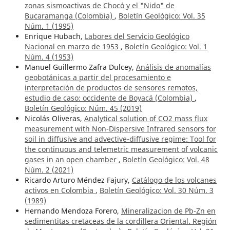
zonas sismoactivas de Chocó y el "Nido" de
Bucaramanga (Colombia)
,
Boletín Geológico: Vol. 35
Núm. 1 (1995)
Enrique Hubach,
Labores del Servicio Geológico
Nacional en marzo de 1953
,
Boletín Geológico: Vol. 1
Núm. 4 (1953)
Manuel Guillermo Zafra Dulcey,
Análisis de anomalías
geobotánicas a partir del procesamiento e
interpretación de productos de sensores remotos,
estudio de caso: occidente de Boyacá (Colombia)
,
Boletín Geológico: Núm. 45 (2019)
Nicolás Oliveras,
Analytical solution of CO2 mass flux
measurement with Non-Dispersive Infrared sensors for
soil in diffusive and advective-diffusive regime: Tool for
the continuous and telemetric measurement of volcanic
gases in an open chamber
,
Boletín Geológico: Vol. 48
Núm. 2 (2021)
Ricardo Arturo Méndez Fajury,
Catálogo de los volcanes
activos en Colombia
,
Boletín Geológico: Vol. 30 Núm. 3
(1989)
Hernando Mendoza Forero,
Mineralizacion de Pb-Zn en
sedimentitas cretaceas de la cordillera Oriental. Región