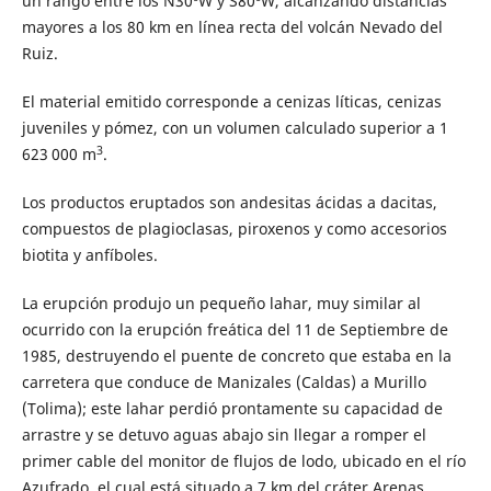
un rango entre los N30ºW y S80ºW, alcanzando distancias
mayores a los 80 km en línea recta del volcán Nevado del
Ruiz.
El material emitido corresponde a cenizas líticas, cenizas
juveniles y pómez, con un volumen calculado superior a 1
3
623 000 m
.
Los productos eruptados son andesitas ácidas a dacitas,
compuestos de plagioclasas, piroxenos y como accesorios
biotita y anfíboles.
La erupción produjo un pequeño lahar, muy similar al
ocurrido con la erupción freática del 11 de Septiembre de
1985, destruyendo el puente de concreto que estaba en la
carretera que conduce de Manizales (Caldas) a Murillo
(Tolima); este lahar perdió prontamente su capacidad de
arrastre y se detuvo aguas abajo sin llegar a romper el
primer cable del monitor de flujos de lodo, ubicado en el río
Azufrado, el cual está situado a 7 km del cráter Arenas.