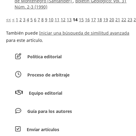
de Montenegro (Santander)
,
Boletín Geológico: Vol. 31
Núm. 2-3 (1990)
<<
<
1
2
3
4
5
6
7
8
9
10
11
12
13
14
15
16
17
18
19
20
21
22
23
2
También puede
Iniciar una búsqueda de similitud avanzada
para este artículo.
Política editorial
Proceso de arbitraje
Equipo editorial
Guía para los autores
Envíar artículos