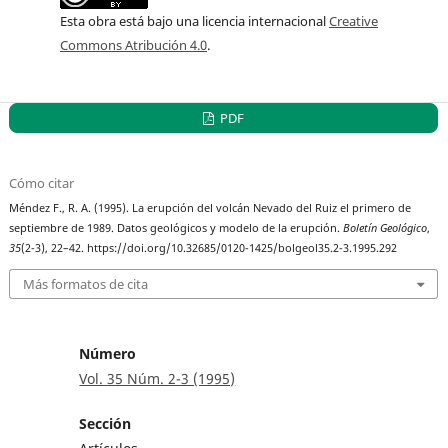
Esta obra está bajo una licencia internacional
Creative
Commons Atribución 4.0
.
PDF
Cómo citar
Méndez F., R. A. (1995). La erupción del volcán Nevado del Ruiz el primero de
septiembre de 1989. Datos geológicos y modelo de la erupción.
Boletín Geológico
,
35
(2-3), 22–42. https://doi.org/10.32685/0120-1425/bolgeol35.2-3.1995.292
Más formatos de cita
Número
Vol. 35 Núm. 2-3 (1995)
Sección