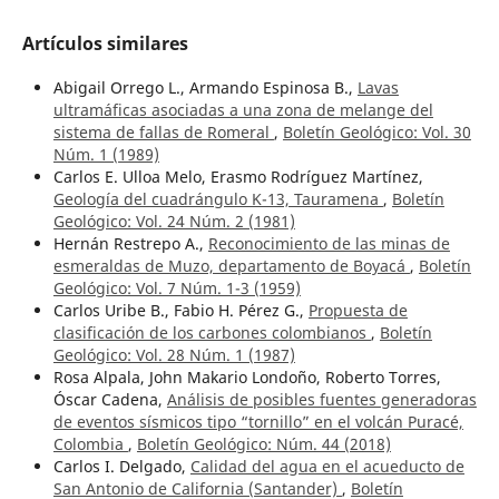
Artículos similares
Abigail Orrego L., Armando Espinosa B.,
Lavas
ultramáficas asociadas a una zona de melange del
sistema de fallas de Romeral
,
Boletín Geológico: Vol. 30
Núm. 1 (1989)
Carlos E. Ulloa Melo, Erasmo Rodríguez Martínez,
Geología del cuadrángulo K-13, Tauramena
,
Boletín
Geológico: Vol. 24 Núm. 2 (1981)
Hernán Restrepo A.,
Reconocimiento de las minas de
esmeraldas de Muzo, departamento de Boyacá
,
Boletín
Geológico: Vol. 7 Núm. 1-3 (1959)
Carlos Uribe B., Fabio H. Pérez G.,
Propuesta de
clasificación de los carbones colombianos
,
Boletín
Geológico: Vol. 28 Núm. 1 (1987)
Rosa Alpala, John Makario Londoño, Roberto Torres,
Óscar Cadena,
Análisis de posibles fuentes generadoras
de eventos sísmicos tipo “tornillo” en el volcán Puracé,
Colombia
,
Boletín Geológico: Núm. 44 (2018)
Carlos I. Delgado,
Calidad del agua en el acueducto de
San Antonio de California (Santander)
,
Boletín