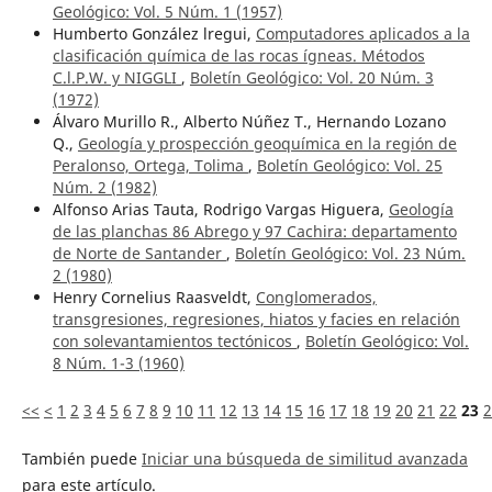
Geológico: Vol. 5 Núm. 1 (1957)
Humberto González lregui,
Computadores aplicados a la
clasificación química de las rocas ígneas. Métodos
C.l.P.W. y NIGGLI
,
Boletín Geológico: Vol. 20 Núm. 3
(1972)
Álvaro Murillo R., Alberto Núñez T., Hernando Lozano
Q.,
Geología y prospección geoquímica en la región de
Peralonso, Ortega, Tolima
,
Boletín Geológico: Vol. 25
Núm. 2 (1982)
Alfonso Arias Tauta, Rodrigo Vargas Higuera,
Geología
de las planchas 86 Abrego y 97 Cachira: departamento
de Norte de Santander
,
Boletín Geológico: Vol. 23 Núm.
2 (1980)
Henry Cornelius Raasveldt,
Conglomerados,
transgresiones, regresiones, hiatos y facies en relación
con solevantamientos tectónicos
,
Boletín Geológico: Vol.
8 Núm. 1-3 (1960)
<<
<
1
2
3
4
5
6
7
8
9
10
11
12
13
14
15
16
17
18
19
20
21
22
23
2
También puede
Iniciar una búsqueda de similitud avanzada
para este artículo.