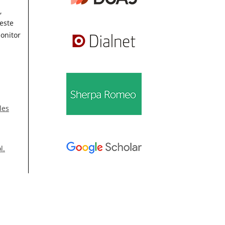
,
este
onitor
les
l.
Información
Para lectores/as
lite
49
Para autores/as