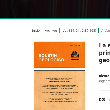
Inicio
Archivos
Vol. 35 Núm. 2-3 (1995)
Artícu
La 
pri
geo
Ricard
Ingeom
DOI:
h