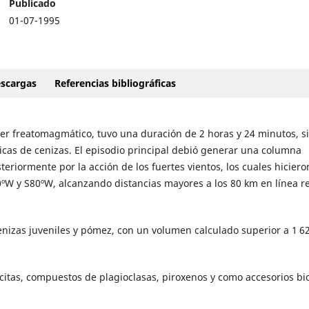
Publicado
01-07-1995
scargas
Referencias bibliográficas
ter freatomagmático, tuvo una duración de 2 horas y 24 minutos, s
cas de cenizas. El episodio principal debió generar una columna
teriormente por la acción de los fuertes vientos, los cuales hicier
0ºW y S80ºW, alcanzando distancias mayores a los 80 km en línea r
cenizas juveniles y pómez, con un volumen calculado superior a 1 6
itas, compuestos de plagioclasas, piroxenos y como accesorios bio