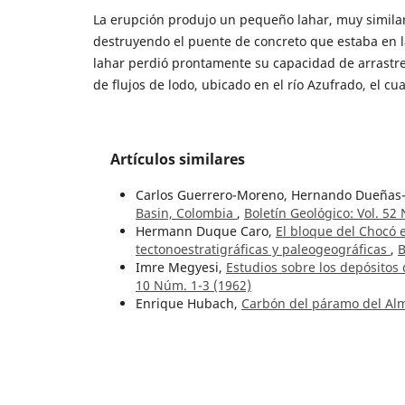
La erupción produjo un pequeño lahar, muy similar 
destruyendo el puente de concreto que estaba en la
lahar perdió prontamente su capacidad de arrastre 
de flujos de lodo, ubicado en el río Azufrado, el cu
Artículos similares
Carlos Guerrero-Moreno, Hernando Dueñas
Basin, Colombia
,
Boletín Geológico: Vol. 52
Hermann Duque Caro,
El bloque del Chocó 
tectonoestratigráficas y paleogeográficas
,
B
Imre Megyesi,
Estudios sobre los depósitos
10 Núm. 1-3 (1962)
Enrique Hubach,
Carbón del páramo del Alm
departamento de Santander
,
Boletín Geológ
Jean Jacques Morer, Eduardo Nicholls V.,
Le
Ancho
,
Boletín Geológico: Vol. 9 Núm. 1-3 (
Gabriel Rodríguez García,
Petrographic, che
and its correlation with Ordovician magmat