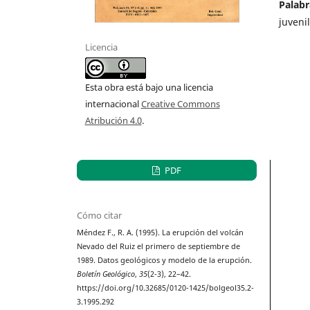
Palabr
juveni
Licencia
Esta obra está bajo una licencia
internacional
Creative Commons
Atribución 4.0
.
PDF
Cómo citar
Méndez F., R. A. (1995). La erupción del volcán
Nevado del Ruiz el primero de septiembre de
1989. Datos geológicos y modelo de la erupción.
Boletín Geológico
,
35
(2-3), 22–42.
https://doi.org/10.32685/0120-1425/bolgeol35.2-
3.1995.292