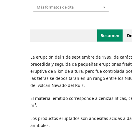
Más formatos de cita
Resumen
De
La erupción del 1 de septiembre de 1989, de carác
precedida y seguida de pequeñas erupciones freáti
eruptiva de 8 km de altura, pero fue controlada pos
las tefras se depositaran en un rango entre los N3
del volcán Nevado del Ruiz.
El material emitido corresponde a cenizas líticas, 
3
m
.
Los productos eruptados son andesitas ácidas a dac
anfíboles.