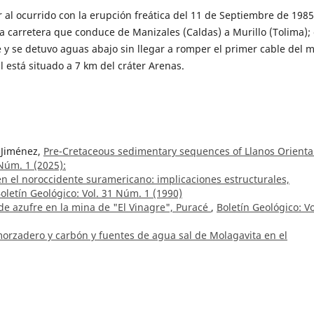
al ocurrido con la erupción freática del 11 de Septiembre de 1985
 carretera que conduce de Manizales (Caldas) a Murillo (Tolima); 
y se detuvo aguas abajo sin llegar a romper el primer cable del m
al está situado a 7 km del cráter Arenas.
-Jiménez,
Pre-Cretaceous sedimentary sequences of Llanos Orienta
 Núm. 1 (2025):
en el noroccidente suramericano: implicaciones estructurales,
oletín Geológico: Vol. 31 Núm. 1 (1990)
 de azufre en la mina de "El Vinagre", Puracé
,
Boletín Geológico: Vo
orzadero y carbón y fuentes de agua sal de Molagavita en el
ico: Vol. 1 Núm. 5 (1953)
vantamiento geológico de la carretera Riohacha-Puente Bomba-Río
1961)
mical and geochronological characteristics of the Onzaga Metarhyo
ic events in the northern Andes, Colombia
,
Boletín Geológico: Vol. 