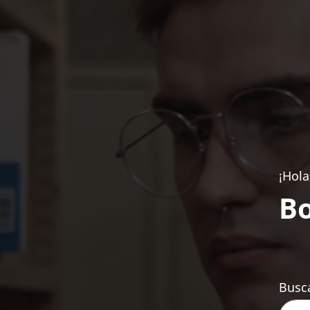
¡Hola
Bo
Busca