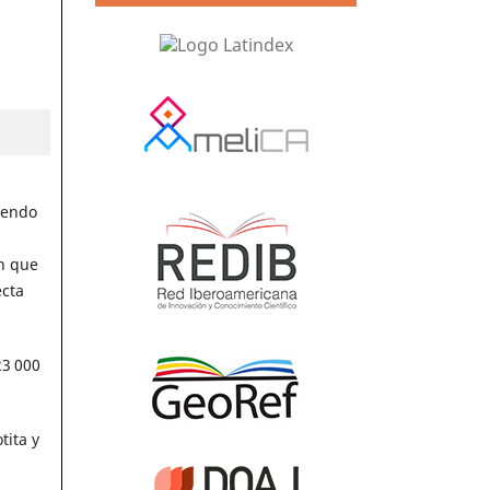
iendo
on que
ecta
23 000
tita y