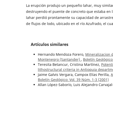
La erupción produjo un pequeño lahar, muy similar 
destruyendo el puente de concreto que estaba en la
lahar perdió prontamente su capacidad de arrastre 
de flujos de lodo, ubicado en el río Azufrado, el cu
Artículos similares
Hernando Mendoza Forero,
Mineralizacion d
Montenegro (Santander)
,
Boletín Geológico
Teresita Betancur, Cristina Martínez,
Potent
lithostructural criteria in Antioquia depar
Jaime Galvis Vergara, Campox Elías Perilla,
A
Boletín Geológico: Vol. 39 Núm. 1-3 (2001)
Allan López-Saborío, Luis Alejandro Carvajal
vicinity from earthquake focal mechanisms
María Eurídice Páramo Fonseca,
Los peces d
Superior del Magdalena
,
Boletín Geológico:
Ana María Correa Martínez, Gabriel Rodrígu
magmatism in the Santander Massif, Colomb