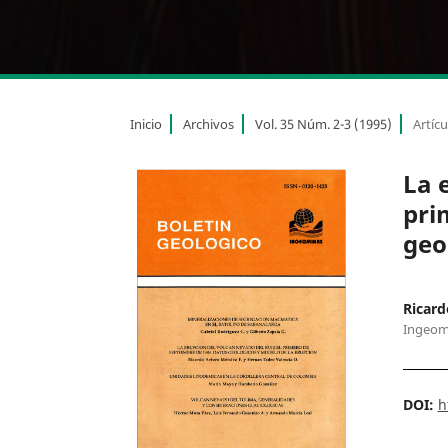
Inicio
Archivos
Vol. 35 Núm. 2-3 (1995)
Artícu
La 
pri
geo
Ricard
Ingeom
DOI:
h