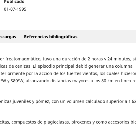
Publicado
01-07-1995
scargas
Referencias bibliográficas
ter freatomagmático, tuvo una duración de 2 horas y 24 minutos, s
cas de cenizas. El episodio principal debió generar una columna
teriormente por la acción de los fuertes vientos, los cuales hicier
0ºW y S80ºW, alcanzando distancias mayores a los 80 km en línea r
cenizas juveniles y pómez, con un volumen calculado superior a 1 6
itas, compuestos de plagioclasas, piroxenos y como accesorios bio