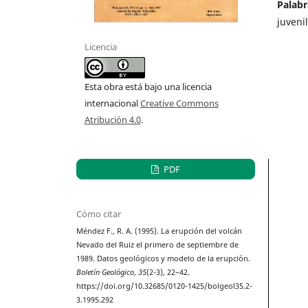
Palabr
juveni
Licencia
Esta obra está bajo una licencia
internacional
Creative Commons
Atribución 4.0
.
PDF
Cómo citar
Méndez F., R. A. (1995). La erupción del volcán
Nevado del Ruiz el primero de septiembre de
1989. Datos geológicos y modelo de la erupción.
Boletín Geológico
,
35
(2-3), 22–42.
https://doi.org/10.32685/0120-1425/bolgeol35.2-
3.1995.292