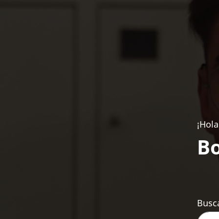
¡Hola
Bo
Busca