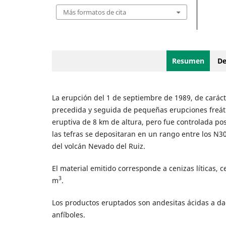
Más formatos de cita
Resumen
De
La erupción del 1 de septiembre de 1989, de carác
precedida y seguida de pequeñas erupciones freáti
eruptiva de 8 km de altura, pero fue controlada pos
las tefras se depositaran en un rango entre los N3
del volcán Nevado del Ruiz.
El material emitido corresponde a cenizas líticas, 
3
m
.
Los productos eruptados son andesitas ácidas a dac
anfíboles.