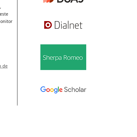
,
este
onitor
n de
Información
Para lectores/as
1
Para autores/as