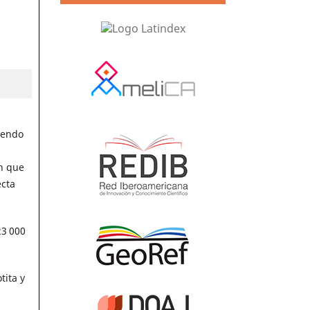
iendo
on que
ecta
23 000
tita y