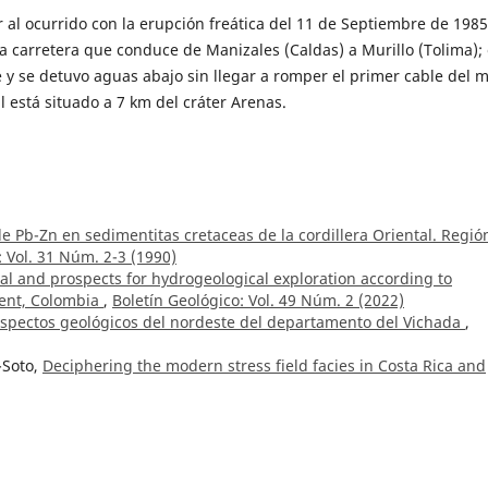
al ocurrido con la erupción freática del 11 de Septiembre de 1985
 carretera que conduce de Manizales (Caldas) a Murillo (Tolima); 
y se detuvo aguas abajo sin llegar a romper el primer cable del m
al está situado a 7 km del cráter Arenas.
e Pb-Zn en sedimentitas cretaceas de la cordillera Oriental. Regió
: Vol. 31 Núm. 2-3 (1990)
ial and prospects for hydrogeological exploration according to
tment, Colombia
,
Boletín Geológico: Vol. 49 Núm. 2 (2022)
spectos geológicos del nordeste del departamento del Vichada
,
-Soto,
Deciphering the modern stress field facies in Costa Rica and
 and GNSS support
,
Boletín Geológico: Vol. 51 Núm. 1 (2024):
e la familia Pachyrhizodontidae (Teleostei) del Turoniano del Valle
 Vol. 39 Núm. 1-3 (2001)
ez García,
Potential of metallogenic fertility of the Triassic-Jurassic
ia: A zircon chemistry approach
,
Boletín Geológico: Vol. 50 Núm. 