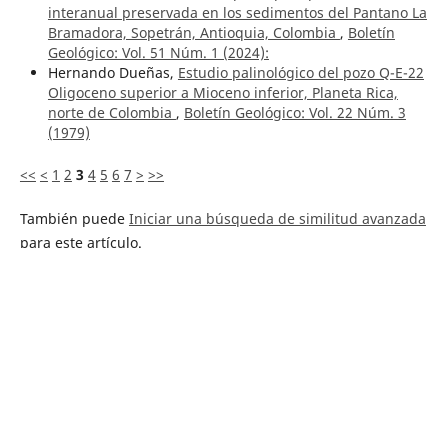
interanual preservada en los sedimentos del Pantano La
Bramadora, Sopetrán, Antioquia, Colombia
,
Boletín
Geológico: Vol. 51 Núm. 1 (2024):
Hernando Dueñas,
Estudio palinológico del pozo Q-E-22
Oligoceno superior a Mioceno inferior, Planeta Rica,
norte de Colombia
,
Boletín Geológico: Vol. 22 Núm. 3
(1979)
<<
<
1
2
3
4
5
6
7
>
>>
También puede
Iniciar una búsqueda de similitud avanzada
para este artículo.
Política editorial
Proceso de arbitraje
Equipo editorial