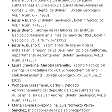
para la construcción de un acueducto de aguas
subterráneas en Sincelejo y algunas observaciones en
Corozal y Tolú (depto. de Bolívar)
,
Boletín Geológico:
Vol. 1 Núm. 6-7 (1953)
Jesús A Bueno,
El Boletín Geológico
,
Boletín Geológico:
Vol. 1 Núm. 1 (1953)
Jesús Bueno,
Informe de las labores del Instituto
Geológico Nacional en el mes de mayo de 1953
,
Boletín
Geológico: Vol. 1 Núm. 6-7 (1953)
Jesús A. Bueno O.,
Yacimientos de uranio y otros
metales en la región de La Baja, municipio de California,
departamento de Santander
,
Boletín Geológico: Vol. 3
Núm. 3 (1955)
Laura Chavarría, Marcela Jaramillo,
Tracing Neotropical
springs in crystalline rocks: Hydrogeochemical and
statistical insights
,
Boletín Geológico: Vol. 52 Núm. 2
(2025)
Wolfgang Diezemann, Carlos l. Delgado,
Aprovechamiento del depósito de agua subterránea
dulce en la isla de San Andrés
,
Boletín Geológico: Vol. 5
Núm. 1 (1957)
María Teresa Flórez-Molina, Luis Norberto Parra-
Sánchez,
Indicadores de la paleo precipitación