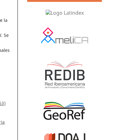
e la
. Se
nales
53)
ria