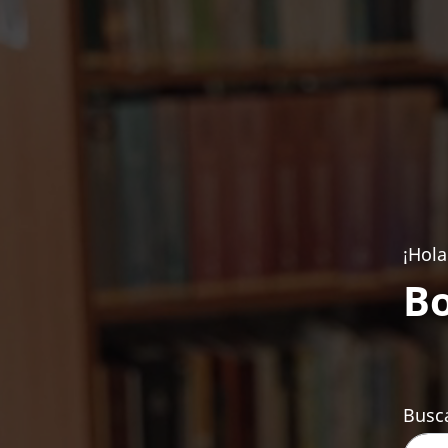
¡Hola
Bo
Busca