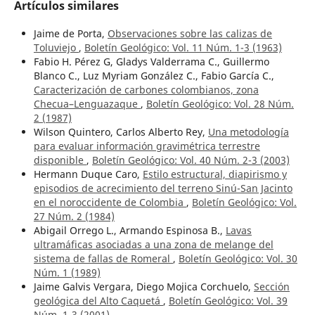
Artículos similares
Jaime de Porta,
Observaciones sobre las calizas de
Toluviejo
,
Boletín Geológico: Vol. 11 Núm. 1-3 (1963)
Fabio H. Pérez G, Gladys Valderrama C., Guillermo
Blanco C., Luz Myriam González C., Fabio García C.,
Caracterización de carbones colombianos, zona
Checua–Lenguazaque
,
Boletín Geológico: Vol. 28 Núm.
2 (1987)
Wilson Quintero, Carlos Alberto Rey,
Una metodología
para evaluar información gravimétrica terrestre
disponible
,
Boletín Geológico: Vol. 40 Núm. 2-3 (2003)
Hermann Duque Caro,
Estilo estructural, diapirismo y
episodios de acrecimiento del terreno Sinú-San Jacinto
en el noroccidente de Colombia
,
Boletín Geológico: Vol.
27 Núm. 2 (1984)
Abigail Orrego L., Armando Espinosa B.,
Lavas
ultramáficas asociadas a una zona de melange del
sistema de fallas de Romeral
,
Boletín Geológico: Vol. 30
Núm. 1 (1989)
Jaime Galvis Vergara, Diego Mojica Corchuelo,
Sección
geológica del Alto Caquetá
,
Boletín Geológico: Vol. 39
Núm. 1-3 (2001)