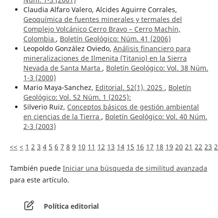
Claudia Alfaro Valero, Alcides Aguirre Corrales,
Geoquímica de fuentes minerales y termales del
Complejo Volcánico Cerro Bravo – Cerro Machín,
Colombia
,
Boletín Geológico: Núm. 41 (2006)
Leopoldo González Oviedo,
Análisis financiero para
mineralizaciones de Ilmenita (Titanio) en la Sierra
Nevada de Santa Marta
,
Boletín Geológico: Vol. 38 Núm.
1-3 (2000)
Mario Maya-Sanchez,
Editorial. 52(1), 2025
,
Boletín
Geológico: Vol. 52 Núm. 1 (2025):
Silverio Ruiz,
Conceptos básicos de gestión ambiental
en ciencias de la Tierra
,
Boletín Geológico: Vol. 40 Núm.
2-3 (2003)
<<
<
1
2
3
4
5
6
7
8
9
10
11
12
13
14
15
16
17
18
19
20
21
22
23
2
También puede
Iniciar una búsqueda de similitud avanzada
para este artículo.
Política editorial