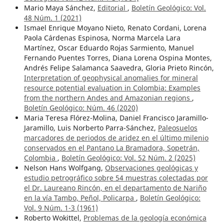
Mario Maya Sánchez,
Editorial
,
Boletín Geológico: Vol.
48 Núm. 1 (2021)
Ismael Enrique Moyano Nieto, Renato Cordani, Lorena
Paola Cárdenas Espinosa, Norma Marcela Lara
Martínez, Oscar Eduardo Rojas Sarmiento, Manuel
Fernando Puentes Torres, Diana Lorena Ospina Montes,
Andrés Felipe Salamanca Saavedra, Gloria Prieto Rincón,
Interpretation of geophysical anomalies for mineral
resource potential evaluation in Colombia: Examples
from the northern Andes and Amazonian regions
,
Boletín Geológico: Núm. 46 (2020)
Maria Teresa Flórez-Molina, Daniel Francisco Jaramillo-
Jaramillo, Luis Norberto Parra-Sánchez,
Paleosuelos
marcadores de periodos de aridez en el último milenio
conservados en el Pantano La Bramadora, Sopetrán,
Colombia
,
Boletín Geológico: Vol. 52 Núm. 2 (2025)
Nelson Hans Wolfgang,
Observaciones geológicas y
estudio petrográfico sobre 54 muestras colectadas por
el Dr. Laureano Rincón, en el departamento de Nariño
en la vía Tambo, Peñol, Policarpa
,
Boletín Geológico:
Vol. 9 Núm. 1-3 (1961)
Roberto Wokittel,
Problemas de la geología económica