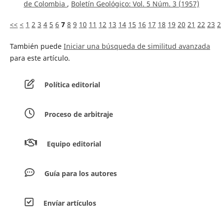
de Colombia
,
Boletín Geológico: Vol. 5 Núm. 3 (1957)
<<
<
1
2
3
4
5
6
7
8
9
10
11
12
13
14
15
16
17
18
19
20
21
22
23
2
También puede
Iniciar una búsqueda de similitud avanzada
para este artículo.
Política editorial
Proceso de arbitraje
Equipo editorial
Guía para los autores
Envíar artículos