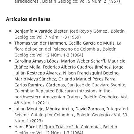
alrededores
,
Boletín Geológico: Vol. 5 Núm. 2 (1957)
Artículos similares
Benjamín Alvarado Biester,
José Royo y Gómez
,
Boletín
Geológico: Vol. 7 Núm. 1-3 (1959)
Thomas van der Hammen, Cecilia García de Mutis,
La
flora del polen del Paleoceno de Colombia
,
Boletín
Geológico: Vol. 12 Núm. 1-3 (1964)
Carolina Amaya López, Marion Weber Scharff, Mauricio
Ibáñez Mejía, Federico Alberto Cuadros Jiménez, Jorge
Julián Restrepo Álvarez, Nilson Francisquini Botelho,
Mario Maya Sánchez, Orlando Manuel Pérez Parra,
Carlos Ramírez Cárdenas,
San José de Guaviare Syenite,
Colombia: Repeated Ediacaran intrusions in the
northwestern Amazonian Craton
,
Boletín Geológico: Vol.
48 Núm. 1 (2021)
Julian Montejo, Mónica Arcila, David Zornosa,
Integrated
Seismic Catalog for Colombia
,
Boletín Geológico: Vol. 50
Núm. 1 (2023)
Hans Bürgl,
El "Jura-Triásico" de Colombia
,
Boletín
Geológico: Vol. 12 Núm. 1-3 (1964)