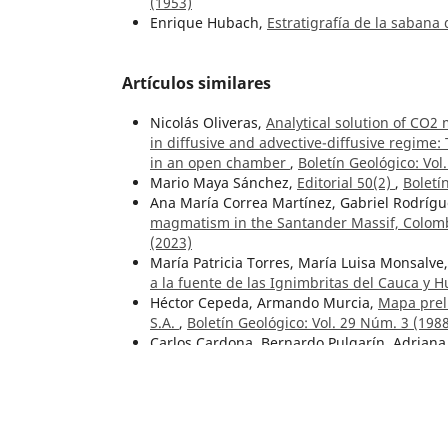
(1953)
Enrique Hubach,
Estratigrafía de la sabana
Artículos similares
Nicolás Oliveras,
Analytical solution of CO2
in diffusive and advective-diffusive regime
in an open chamber
,
Boletín Geológico: Vol
Mario Maya Sánchez,
Editorial 50(2)
,
Boletí
Ana María Correa Martínez, Gabriel Rodrígu
magmatism in the Santander Massif, Colomb
(2023)
María Patricia Torres, María Luisa Monsalv
a la fuente de las Ignimbritas del Cauca y 
Héctor Cepeda, Armando Murcia,
Mapa prel
S.A.
,
Boletín Geológico: Vol. 29 Núm. 3 (198
Carlos Cardona, Bernardo Pulgarín, Adrian
método Lahar-Z en el sector del volcán Neva
Boletín Geológico: Núm. 43 (2015)
Angélica Viviana Triana Vega, Santiago Vélez
Quantitative analysis of micromorphologica
of Tequendama and Aguazuque, Sabana de