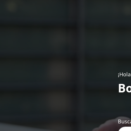
¡Hola
Bo
Busca