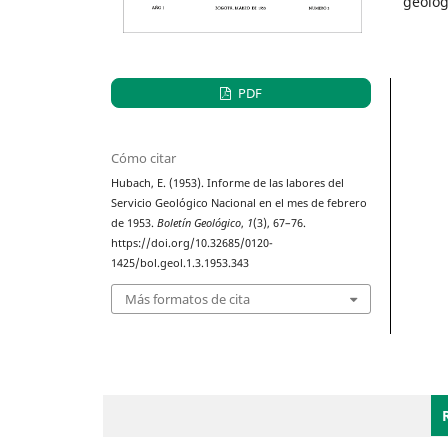
geológ
PDF
Cómo citar
Hubach, E. (1953). Informe de las labores del
Servicio Geológico Nacional en el mes de febrero
de 1953.
Boletín Geológico
,
1
(3), 67–76.
https://doi.org/10.32685/0120-
1425/bol.geol.1.3.1953.343
Más formatos de cita