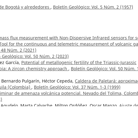
 de Bogotá y alrededores
,
Boletín Geológico: Vol. 5 Núm. 2 (1957)
 mass flux measurement with Non-Dispersive Infrared sensors for s
: Tool for the continuous and telemetric measurement of volcanic g
. 48 Núm. 2 (2021)
n Geológico: Vol. 50 Núm. 2 (2023)
ez García,
Potential of metallogenic fertility of the Triassic-Jurassic
ia: A zircon chemistry approach
,
Boletín Geológico: Vol. 50 Núm. 
e, Bernardo Pulgarín, Héctor Cepeda,
Caldera de Paletará: aproxima
Huila (Colombia)
,
Boletín Geológico: Vol. 37 Núm. 1-3 (1999)
iminar de amenaza volcánica potencial. Nevado del Tolima, Colomb
8)
a Agudelo, Marta Calvache, Milton Ordóñez, Oscar Manzo,
Ajuste de
do del Huila, con base en los flujos de escombros de 1994 y 2007
,
 Bedoya, Sergey Sedov, Elizabeth Solleiro Rebolledo, Jaime Díaz,
l images in edaphosedimentary sequences of the archaeological si
 Bogotá, Colombia
,
Boletín Geológico: Núm. 47 (2020)