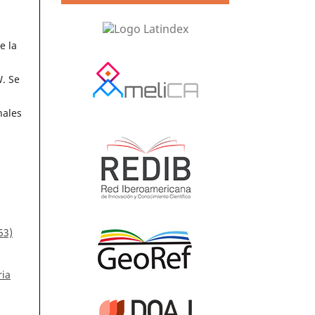
e la
. Se
nales
53)
ria