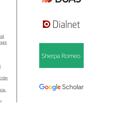
oil
ases
1
ción
ia,
l
Información
Para lectores/as
tes
Para autores/as