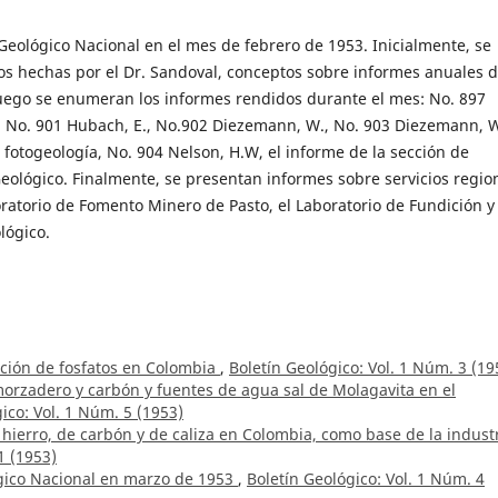
 Geológico Nacional en el mes de febrero de 1953. Inicialmente, se
 hechas por el Dr. Sandoval, conceptos sobre informes anuales d
 luego se enumeran los informes rendidos durante el mes: No. 897
., No. 901 Hubach, E., No.902 Diezemann, W., No. 903 Diezemann, W
fotogeología, No. 904 Nelson, H.W, el informe de la sección de
eológico. Finalmente, se presentan informes sobre servicios regio
oratorio de Fomento Minero de Pasto, el Laboratorio de Fundición y
lógico.
ación de fosfatos en Colombia
,
Boletín Geológico: Vol. 1 Núm. 3 (19
orzadero y carbón y fuentes de agua sal de Molagavita en el
ico: Vol. 1 Núm. 5 (1953)
hierro, de carbón y de caliza en Colombia, como base de la indust
1 (1953)
ógico Nacional en marzo de 1953
,
Boletín Geológico: Vol. 1 Núm. 4