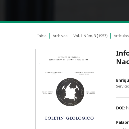
Inicio
Archivos
Vol. 1 Núm. 3 (1953)
Artículos
Inf
Nac
Enriq
Servici
DOI:
h
Palabr