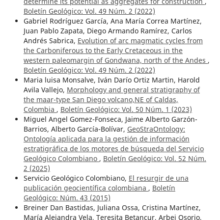
determine its potential as aggregates for construction
,
Boletín Geológico: Vol. 49 Núm. 2 (2022)
Gabriel Rodríguez García, Ana María Correa Martínez,
Juan Pablo Zapata, Diego Armando Ramírez, Carlos
Andrés Sabrica,
Evolution of arc magmatic cycles from
the Carboniferous to the Early Cretaceous in the
western paleomargin of Gondwana, north of the Andes
,
Boletín Geológico: Vol. 49 Núm. 2 (2022)
Maria luisa Monsalve, Iván Darío Ortiz Martin, Harold
Avila Vallejo,
Morphology and general stratigraphy of
the maar-type San Diego volcano,NE of Caldas,
Colombia
,
Boletín Geológico: Vol. 50 Núm. 1 (2023)
Miguel Angel Gomez-Fonseca, Jaime Alberto Garzón-
Barrios, Alberto García-Bolívar,
GeoStraOntology:
Ontología aplicada para la gestión de información
estratigráfica de los motores de búsqueda del Servicio
Geológico Colombiano
,
Boletín Geológico: Vol. 52 Núm.
2 (2025)
Servicio Geológico Colombiano,
El resurgir de una
publicación geocientífica colombiana
,
Boletín
Geológico: Núm. 43 (2015)
Breiner Dan Bastidas, Juliana Ossa, Cristina Martínez,
María Alejandra Vela, Teresita Betancur, Arbei Osorio,