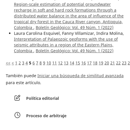
Region-scale estimation of potential groundwater
recharge in soft and hard rock formations through a
distributed water balance in the area of influence of the
tropical dry forest in the Cauca River canyon, Antioquia,
Colombia
,
Boletín Geológico: Vol. 49 Núm. 1 (2022)
Laura Carolina Esquivel, Fanny Villamizar, Indira Molina,
Interpretation of Palaeozoic geoforms with the use of
seismic attributes in a region of the Eastern Plains,
Colombia
,
Boletín Geológico: Vol. 49 Núm. 1 (2022)
<<
<
1
2
3
4
5
6
7
8
9
10
11
12
13
14
15
16
17
18
19
20
21
22
23
2
También puede
Iniciar una búsqueda de similitud avanzada
para este artículo.
Política editorial
Proceso de arbitraje