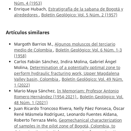
Núm. 4 (1953)
Enrique Hubach,
Estratigrafía de la sabana de Bogotá y
alrededores
,
Boletín Geológico: Vol. 5 Núm. 2 (1957)
Artículos similares
Margoth Barrios M.,
Algunos moluscos del terciario
medio de Colombia
,
Boletín Geológico: Vol. 6 Núm. 1-3
(1958)
Carlos Fabián Sánchez, Indira Molina, Gabriel Ángel
Molina,
Determination of a potentially optimal zone to
perform hydraulic fracturing work, Upper Magdalena
Valley basin, Colombia
,
Boletín Geológico: Vol. 49 Núm.
1 (2022)
Mario Maya Sánchez,
In Memoriam: Profesor Antonio
Romero Hernández (1954-2021)
,
Boletín Geológico: Vol.
48 Núm. 1 (2021)
Juan Ricardo Troncoso Rivera, Nelly Páez Fonseca, Óscar
René Másmela Rodríguez, Leonardo Fuentes Aldana,
Roberto Terraza Melo,
Geomechanical characterization
of samples in the pilot zone of Bogotá, Colombia, to