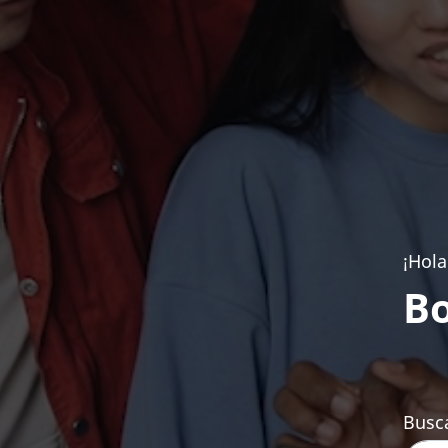
¡Hola
Bo
Busca