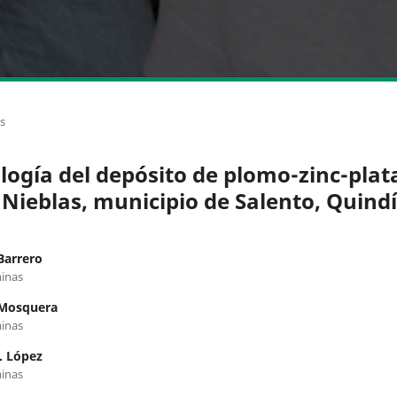
os
logía del depósito de plomo-zinc-plat
 Nieblas, municipio de Salento, Quind
Barrero
inas
 Mosquera
inas
. López
inas