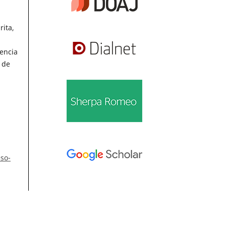
rita,
sencia
 de
eso-
Información
Para lectores/as