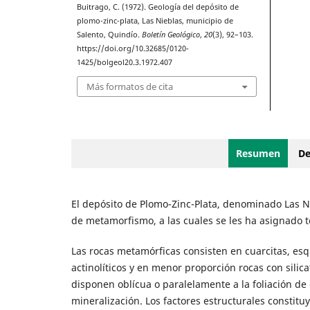
Buitrago, C. (1972). Geología del depósito de
plomo-zinc-plata, Las Nieblas, municipio de
Salento, Quindío.
Boletín Geológico
,
20
(3), 92–103.
https://doi.org/10.32685/0120-
1425/bolgeol20.3.1972.407
Más formatos de cita
Resumen
De
El depósito de Plomo-Zinc-Plata, denominado Las N
de metamorfismo, a las cuales se les ha asignado
Las rocas metamórficas consisten en cuarcitas, esqui
actinolíticos y en menor proporción rocas con silic
disponen oblícua o paralelamente a la foliación de e
mineralización. Los factores estructurales constitu