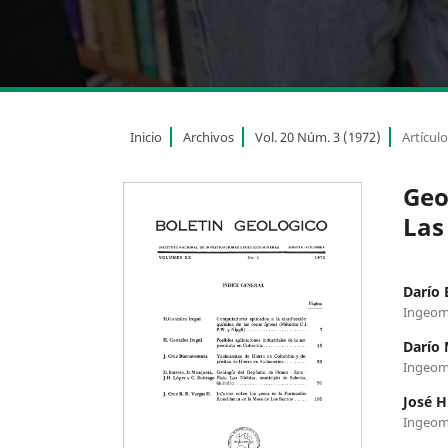
Inicio
Archivos
Vol. 20 Núm. 3 (1972)
Artícul
Geo
Las
Darío 
Ingeom
Darío
Ingeom
José H
Ingeom