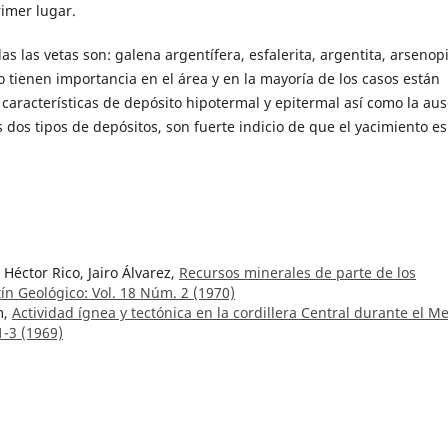
imer lugar.
 las vetas son: galena argentífera, esfalerita, argentita, arsenopi
o tienen importancia en el área y en la mayoría de los casos están
características de depósito hipotermal y epitermal así como la au
 dos tipos de depósitos, son fuerte indicio de que el yacimiento es
 Héctor Rico, Jairo Álvarez,
Recursos minerales de parte de los
tín Geológico: Vol. 18 Núm. 2 (1970)
m,
Actividad ígnea y tectónica en la cordillera Central durante el M
1-3 (1969)
los trabajos de la sección de hidrogeología del Instituto Geológico