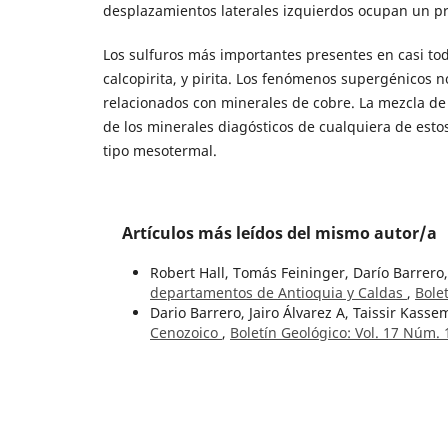
desplazamientos laterales izquierdos ocupan un pr
Los sulfuros más importantes presentes en casi todas
calcopirita, y pirita. Los fenómenos supergénicos n
relacionados con minerales de cobre. La mezcla de 
de los minerales diagósticos de cualquiera de estos
tipo mesotermal.
Artículos más leídos del mismo autor/a
Robert Hall, Tomás Feininger, Darío Barrero,
departamentos de Antioquia y Caldas
,
Bole
Dario Barrero, Jairo Álvarez A, Taissir Kasse
Cenozoico
,
Boletín Geológico: Vol. 17 Núm. 
Artículos similares
Jaime López Casas,
Resultados prácticos de 