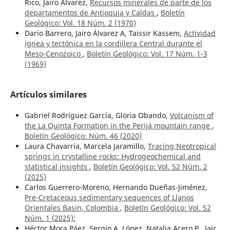
Rico, Jairo Álvarez,
Recursos minerales de parte de los
departamentos de Antioquia y Caldas
,
Boletín
Geológico: Vol. 18 Núm. 2 (1970)
Dario Barrero, Jairo Álvarez A, Taissir Kassem,
Actividad
ígnea y tectónica en la cordillera Central durante el
Meso-Cenozoico
,
Boletín Geológico: Vol. 17 Núm. 1-3
(1969)
Artículos similares
Gabriel Rodríguez García, Gloria Obando,
Volcanism of
the La Quinta Formation in the Perijá mountain range
,
Boletín Geológico: Núm. 46 (2020)
Laura Chavarría, Marcela Jaramillo,
Tracing Neotropical
springs in crystalline rocks: Hydrogeochemical and
statistical insights
,
Boletín Geológico: Vol. 52 Núm. 2
(2025)
Carlos Guerrero-Moreno, Hernando Dueñas-Jiménez,
Pre-Cretaceous sedimentary sequences of Llanos
Orientales Basin, Colombia
,
Boletín Geológico: Vol. 52
Núm. 1 (2025):
Héctor Mora Páez, Sergio A. López, Natalia Acero P., Jair