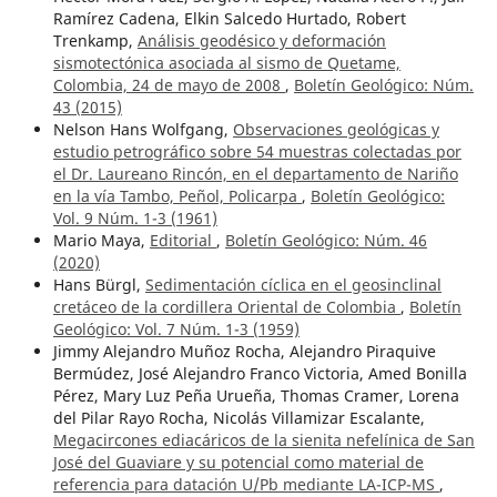
Ramírez Cadena, Elkin Salcedo Hurtado, Robert
Trenkamp,
Análisis geodésico y deformación
sismotectónica asociada al sismo de Quetame,
Colombia, 24 de mayo de 2008
,
Boletín Geológico: Núm.
43 (2015)
Nelson Hans Wolfgang,
Observaciones geológicas y
estudio petrográfico sobre 54 muestras colectadas por
el Dr. Laureano Rincón, en el departamento de Nariño
en la vía Tambo, Peñol, Policarpa
,
Boletín Geológico:
Vol. 9 Núm. 1-3 (1961)
Mario Maya,
Editorial
,
Boletín Geológico: Núm. 46
(2020)
Hans Bürgl,
Sedimentación cíclica en el geosinclinal
cretáceo de la cordillera Oriental de Colombia
,
Boletín
Geológico: Vol. 7 Núm. 1-3 (1959)
Jimmy Alejandro Muñoz Rocha, Alejandro Piraquive
Bermúdez, José Alejandro Franco Victoria, Amed Bonilla
Pérez, Mary Luz Peña Urueña, Thomas Cramer, Lorena
del Pilar Rayo Rocha, Nicolás Villamizar Escalante,
Megacircones ediacáricos de la sienita nefelínica de San
José del Guaviare y su potencial como material de
referencia para datación U/Pb mediante LA-ICP-MS
,