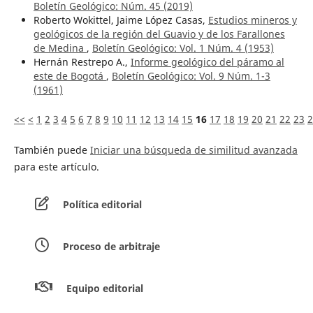
Boletín Geológico: Núm. 45 (2019)
Roberto Wokittel, Jaime López Casas,
Estudios mineros y
geológicos de la región del Guavio y de los Farallones
de Medina
,
Boletín Geológico: Vol. 1 Núm. 4 (1953)
Hernán Restrepo A.,
Informe geológico del páramo al
este de Bogotá
,
Boletín Geológico: Vol. 9 Núm. 1-3
(1961)
<<
<
1
2
3
4
5
6
7
8
9
10
11
12
13
14
15
16
17
18
19
20
21
22
23
2
También puede
Iniciar una búsqueda de similitud avanzada
para este artículo.
Política editorial
Proceso de arbitraje
Equipo editorial