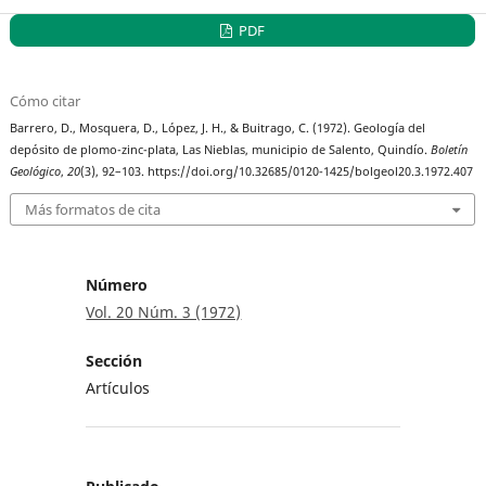
PDF
Cómo citar
Barrero, D., Mosquera, D., López, J. H., & Buitrago, C. (1972). Geología del
depósito de plomo-zinc-plata, Las Nieblas, municipio de Salento, Quindío.
Boletín
Geológico
,
20
(3), 92–103. https://doi.org/10.32685/0120-1425/bolgeol20.3.1972.407
Más formatos de cita
Número
Vol. 20 Núm. 3 (1972)
Sección
Artículos