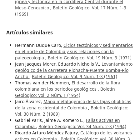
ígnea y tectónica en la cordillera Central durante el
Meso-Cenozoico
,
Boletín Geológico: Vol. 17 Núm. 1-3
(1969)
Artículos similares
Hermann Duque Caro,
Ciclos tectónicos y sedimentarios
en el norte de Colombia y sus relaciones con la
paleoecología
,
Boletín Geológico: Vol. 19 Núm. 3 (1971)
Jean Jacques Morer, Eduardo Nicholls V.,
Levantamiento
geológico de la carretera Riohacha-Puente Bomba-Río
Ancho
,
Boletín Geológico: Vol. 9 Núm. 1-3 (1961)
Thomas van der Hammen,
El desarrollo de la flora
colombiana en los periodos geológicos
,
Boletín
Geológico: Vol. 2 Núm. 1 (1954)
Jairo Álvarez,
Mapa metalogénico de las fajas ofiolíticas
de la zona occidental de Colombia
,
Boletín Geológico:
Vol. 30 Núm. 2 (1989)
Gabriel Paris, Jaime A. Romero L.,
Fallas activas en
Colombia
,
Boletín Geológico: Vol. 34 Núm. 2-3 (1994)
Ricardo Arturo Méndez Fajury,
Catálogo de los volcanes
activos en Colombia
,
Boletín Geológico: Vol. 30 Núm. 3