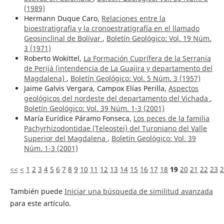
(1989)
Hermann Duque Caro,
Relaciones entre la
bioestratigrafía y la cronoestratigrafía en el llamado
Geosinclinal de Bolívar
,
Boletín Geológico: Vol. 19 Núm.
3 (1971)
Roberto Wokittel,
La Formación Cuprífera de la Serranía
de Perijá (intendencia de La Guajira y departamento del
Magdalena)
,
Boletín Geológico: Vol. 5 Núm. 3 (1957)
Jaime Galvis Vergara, Campox Elías Perilla,
Aspectos
geológicos del nordeste del departamento del Vichada
,
Boletín Geológico: Vol. 39 Núm. 1-3 (2001)
María Eurídice Páramo Fonseca,
Los peces de la familia
Pachyrhizodontidae (Teleostei) del Turoniano del Valle
Superior del Magdalena
,
Boletín Geológico: Vol. 39
Núm. 1-3 (2001)
<<
<
1
2
3
4
5
6
7
8
9
10
11
12
13
14
15
16
17
18
19
20
21
22
23
2
También puede
Iniciar una búsqueda de similitud avanzada
para este artículo.