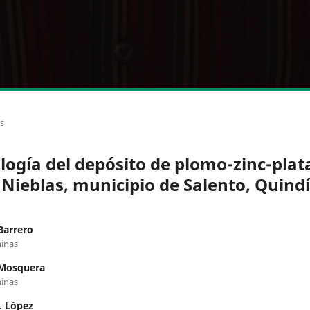
os
logía del depósito de plomo-zinc-plat
 Nieblas, municipio de Salento, Quind
Barrero
inas
 Mosquera
inas
. López