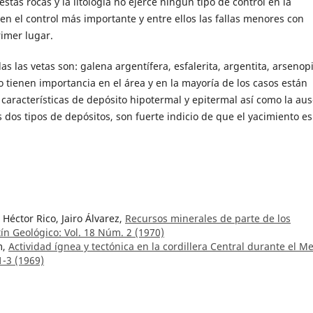
stas rocas y la litología no ejerce ningún tipo de control en la
yen el control más importante y entre ellos las fallas menores con
imer lugar.
 las vetas son: galena argentífera, esfalerita, argentita, arsenopi
o tienen importancia en el área y en la mayoría de los casos están
características de depósito hipotermal y epitermal así como la au
 dos tipos de depósitos, son fuerte indicio de que el yacimiento es
 Héctor Rico, Jairo Álvarez,
Recursos minerales de parte de los
tín Geológico: Vol. 18 Núm. 2 (1970)
m,
Actividad ígnea y tectónica en la cordillera Central durante el M
1-3 (1969)