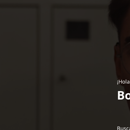
¡Hola
Bo
Busca