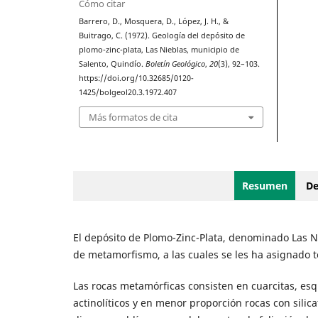
Cómo citar
Barrero, D., Mosquera, D., López, J. H., &
Buitrago, C. (1972). Geología del depósito de
plomo-zinc-plata, Las Nieblas, municipio de
Salento, Quindío.
Boletín Geológico
,
20
(3), 92–103.
https://doi.org/10.32685/0120-
1425/bolgeol20.3.1972.407
Más formatos de cita
Resumen
De
El depósito de Plomo-Zinc-Plata, denominado Las N
de metamorfismo, a las cuales se les ha asignado
Las rocas metamórficas consisten en cuarcitas, esqui
actinolíticos y en menor proporción rocas con silic