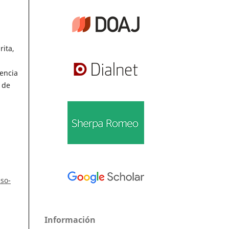
rita,
sencia
 de
eso-
Información