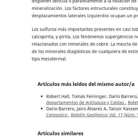
disponen oblícua o paralelamente a la foliación de e
mineralización. Los factores estructurales constitu
desplazamientos laterales izquierdos ocupan un pr
Los sulfuros más importantes presentes en casi todas
calcopirita, y pirita. Los fenómenos supergénicos n
relacionados con minerales de cobre. La mezcla de 
de los minerales diagósticos de cualquiera de estos
tipo mesotermal.
Artículos más leídos del mismo autor/a
Robert Hall, Tomás Feininger, Darío Barrero,
departamentos de Antioquia y Caldas
,
Bole
Dario Barrero, Jairo Álvarez A, Taissir Kasse
Cenozoico
,
Boletín Geológico: Vol. 17 Núm. 
Artículos similares