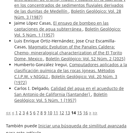
en los concentrados de sedimentos fluviales derivados
de las dunitas de Medellín
,
Boletín Geológico: Vol. 28
Núm. 3 (1987)
Jaime López Casas,
El ensayo de bombeo en las
captaciones de agua subterránea
,
Boletín Geológico:
Vol. 5 Núm. 1 (1957)
Luis Enrique Ortiz-Hernández, Jose Cruz Escamilla-
Casas,
Magmatic Evolution of the Panales Caldera:
Chemo- mineralogical characterization of the El Torito
Dome, Mexico
,
Boletín Geológico: Vol. 52 Núm. 2 (2025)
Humberto González lregui,
Computadores aplicados a la
clasificación química de las rocas ígneas. Métodos
C.l.P.W. y NIGGLI
,
Boletín Geológico: Vol. 20 Núm. 3
(1972)
Carlos I. Delgado,
Calidad del agua en el acueducto de
San Antonio de California (Santander)
,
Boletín
Geológico: Vol. 5 Núm. 1 (1957)
<<
<
1
2
3
4
5
6
7
8
9
10
11
12
13
14
15
16
>
>>
También puede
Iniciar una búsqueda de similitud avanzada
para este artículo.