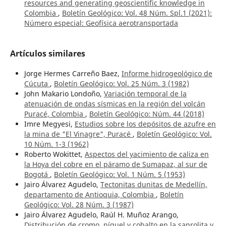
resources and generating geoscientific knowledge in
Colombia
,
Boletín Geológico: Vol. 48 Núm. Spl.1 (2021):
Número especial: Geofísica aerotransportada
Artículos similares
Jorge Hermes Carreño Baez,
Informe hidrogeológico de
Cúcuta
,
Boletín Geológico: Vol. 25 Núm. 3 (1982)
John Makario Londoño,
Variación temporal de la
atenuación de ondas sísmicas en la región del volcán
Puracé, Colombia
,
Boletín Geológico: Núm. 44 (2018)
Imre Megyesi,
Estudios sobre los depósitos de azufre en
la mina de "El Vinagre", Puracé
,
Boletín Geológico: Vol.
10 Núm. 1-3 (1962)
Roberto Wokittet,
Aspectos del yacimiento de caliza en
la Hoya del cobre en el páramo de Sumapaz, al sur de
Bogotá
,
Boletín Geológico: Vol. 1 Núm. 5 (1953)
Jairo Álvarez Agudelo,
Tectonitas dunitas de Medellín,
departamento de Antioquia, Colombia
,
Boletín
Geológico: Vol. 28 Núm. 3 (1987)
Jairo Álvarez Agudelo, Raúl H. Muñoz Arango,
Distribución de cromo, níquel y cobalto en la saprolita y