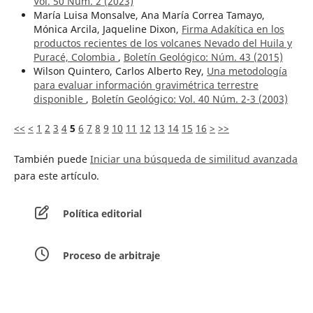
Vol. 50 Núm. 2 (2023)
María Luisa Monsalve, Ana María Correa Tamayo,
Mónica Arcila, Jaqueline Dixon,
Firma Adakítica en los
productos recientes de los volcanes Nevado del Huila y
Puracé, Colombia
,
Boletín Geológico: Núm. 43 (2015)
Wilson Quintero, Carlos Alberto Rey,
Una metodología
para evaluar información gravimétrica terrestre
disponible
,
Boletín Geológico: Vol. 40 Núm. 2-3 (2003)
<<
<
1
2
3
4
5
6
7
8
9
10
11
12
13
14
15
16
>
>>
También puede
Iniciar una búsqueda de similitud avanzada
para este artículo.
Política editorial
Proceso de arbitraje
Equipo editorial