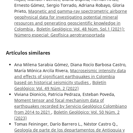
Ernesto Gómez, Sergio Torrado, Adriana Robayo, Gloria
Prieto,
Magnetic and gamma-ray spectrometric airborne
geophysical data for investigating potential mineral
resources and generating geoscientific knowledge in
Colombia
,
Boletín Geológico: Vol. 48 Núm. Spl.1 (2021):
Número especial: Geofísica aerotransportada
Artículos similares
Ana Milena Sarabia Gómez, Diana Rocío Barbosa Castro,
María Mónica Arcila Rivera,
Macroseismic intensity data
and effects of significant earthquakes in Colombia
based on historical seismicity studies
,
Boletín
Geológico: Vol. 49 Núm. 2 (2022)
Viviana Dionicio, Patricia Pedraza, Esteban Poveda,
Moment tensor and focal mechanism data of
earthquakes recorded by Servicio Geológico Colombiano
from 2014 to 2021
,
Boletín Geológico: Vol. 50 Núm. 2
(2023)
Tomas Feininger, Darío Barrero L., Néstor Castro Q.,
Geología de parte de los departamentos de Antioquia y