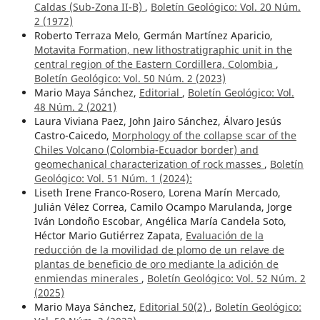
Caldas (Sub-Zona II-B)
,
Boletín Geológico: Vol. 20 Núm.
2 (1972)
Roberto Terraza Melo, Germán Martínez Aparicio,
Motavita Formation, new lithostratigraphic unit in the
central region of the Eastern Cordillera, Colombia
,
Boletín Geológico: Vol. 50 Núm. 2 (2023)
Mario Maya Sánchez,
Editorial
,
Boletín Geológico: Vol.
48 Núm. 2 (2021)
Laura Viviana Paez, John Jairo Sánchez, Álvaro Jesús
Castro-Caicedo,
Morphology of the collapse scar of the
Chiles Volcano (Colombia-Ecuador border) and
geomechanical characterization of rock masses
,
Boletín
Geológico: Vol. 51 Núm. 1 (2024):
Liseth Irene Franco-Rosero, Lorena Marín Mercado,
Julián Vélez Correa, Camilo Ocampo Marulanda, Jorge
Iván Londoño Escobar, Angélica María Candela Soto,
Héctor Mario Gutiérrez Zapata,
Evaluación de la
reducción de la movilidad de plomo de un relave de
plantas de beneficio de oro mediante la adición de
enmiendas minerales
,
Boletín Geológico: Vol. 52 Núm. 2
(2025)
Mario Maya Sánchez,
Editorial 50(2)
,
Boletín Geológico: