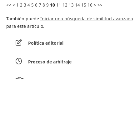
<<
<
1
2
3
4
5
6
7
8
9
10
11
12
13
14
15
16
>
>>
También puede
Iniciar una búsqueda de similitud avanzada
para este artículo.
Política editorial
Proceso de arbitraje
Equipo editorial
Guía para los autores
Envíar artículos