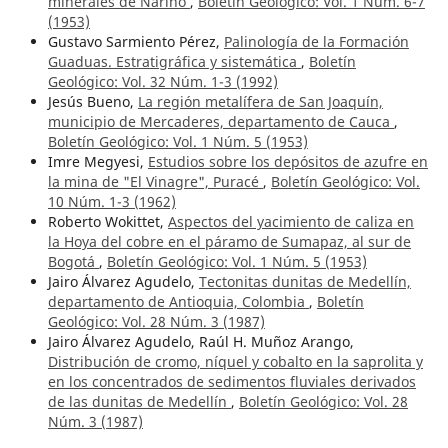
minerales de Nariño
,
Boletín Geológico: Vol. 1 Núm. 6-7
(1953)
Gustavo Sarmiento Pérez,
Palinología de la Formación
Guaduas. Estratigráfica y sistemática
,
Boletín
Geológico: Vol. 32 Núm. 1-3 (1992)
Jesús Bueno,
La región metalífera de San Joaquín,
municipio de Mercaderes, departamento de Cauca
,
Boletín Geológico: Vol. 1 Núm. 5 (1953)
Imre Megyesi,
Estudios sobre los depósitos de azufre en
la mina de "El Vinagre", Puracé
,
Boletín Geológico: Vol.
10 Núm. 1-3 (1962)
Roberto Wokittet,
Aspectos del yacimiento de caliza en
la Hoya del cobre en el páramo de Sumapaz, al sur de
Bogotá
,
Boletín Geológico: Vol. 1 Núm. 5 (1953)
Jairo Álvarez Agudelo,
Tectonitas dunitas de Medellín,
departamento de Antioquia, Colombia
,
Boletín
Geológico: Vol. 28 Núm. 3 (1987)
Jairo Álvarez Agudelo, Raúl H. Muñoz Arango,
Distribución de cromo, níquel y cobalto en la saprolita y
en los concentrados de sedimentos fluviales derivados
de las dunitas de Medellín
,
Boletín Geológico: Vol. 28
Núm. 3 (1987)