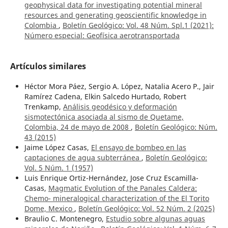
geophysical data for investigating potential mineral
resources and generating geoscientific knowledge in
Colombia
,
Boletín Geológico: Vol. 48 Núm. Spl.1 (2021):
Número especial: Geofísica aerotransportada
Artículos similares
Héctor Mora Páez, Sergio A. López, Natalia Acero P., Jair
Ramírez Cadena, Elkin Salcedo Hurtado, Robert
Trenkamp,
Análisis geodésico y deformación
sismotectónica asociada al sismo de Quetame,
Colombia, 24 de mayo de 2008
,
Boletín Geológico: Núm.
43 (2015)
Jaime López Casas,
El ensayo de bombeo en las
captaciones de agua subterránea
,
Boletín Geológico:
Vol. 5 Núm. 1 (1957)
Luis Enrique Ortiz-Hernández, Jose Cruz Escamilla-
Casas,
Magmatic Evolution of the Panales Caldera:
Chemo- mineralogical characterization of the El Torito
Dome, Mexico
,
Boletín Geológico: Vol. 52 Núm. 2 (2025)
Braulio C. Montenegro,
Estudio sobre algunas aguas