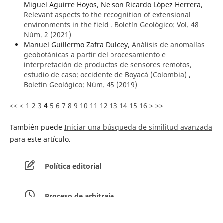
Miguel Aguirre Hoyos, Nelson Ricardo López Herrera,
Relevant aspects to the recognition of extensional
environments in the field
,
Boletín Geológico: Vol. 48
Núm. 2 (2021)
Manuel Guillermo Zafra Dulcey,
Análisis de anomalías
geobotánicas a partir del procesamiento e
interpretación de productos de sensores remotos,
estudio de caso: occidente de Boyacá (Colombia)
,
Boletín Geológico: Núm. 45 (2019)
<<
<
1
2
3
4
5
6
7
8
9
10
11
12
13
14
15
16
>
>>
También puede
Iniciar una búsqueda de similitud avanzada
para este artículo.
Política editorial
Proceso de arbitraje