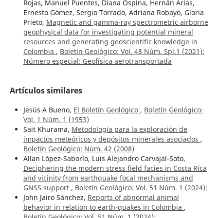
Rojas, Manuel Puentes, Diana Ospina, Hernán Arias,
Ernesto Gómez, Sergio Torrado, Adriana Robayo, Gloria
Prieto,
Magnetic and gamma-ray spectrometric airborne
geophysical data for investigating potential mineral
resources and generating geoscientific knowledge in
Colombia
,
Boletín Geológico: Vol. 48 Núm. Spl.1 (2021):
Número especial: Geofísica aerotransportada
Artículos similares
Jesús A Bueno,
El Boletín Geológico
,
Boletín Geológico:
Vol. 1 Núm. 1 (1953)
Sait Khurama,
Metodología para la exploración de
impactos meteóricos y depósitos minerales asociados
,
Boletín Geológico: Núm. 42 (2008)
Allan López-Saborío, Luis Alejandro Carvajal-Soto,
Deciphering the modern stress field facies in Costa Rica
and vicinity from earthquake focal mechanisms and
GNSS support
,
Boletín Geológico: Vol. 51 Núm. 1 (2024):
John Jairo Sánchez,
Reports of abnormal animal
behavior in relation to earth-quakes in Colombia
,
Boletín Geológico: Vol. 51 Núm. 1 (2024):