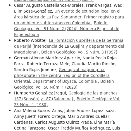
César Augusto Castellanos-Morales, Frank Vargas, Wadi
Elim Sosa-González,
Un evento de extinción local en el
área kárstica de La Paz, Santander. Primer registro para
un ambiente subterráneo en Colombia
,
Boletín
Geológico: Vol. 51 Núm. 2 (2024): Número Especial de
Espeleología
Roberto Wokittel,
La Formación Cuprífera de la Serranía
de Perijá (intendencia de La Guajira y departamento del
Magdalena)
,
Boletín Geológico: Vol. 5 Núm. 3 (1957)
Germán Alonso Martínez Aparicio, Nadia Rocío Rojas
Parra, Roberto Terraza Melo, Claudia Martín Rincón,
Sandra Rojas Jiménez,
Geological mapping for
phosphate in the central region of the Cordillera
Oriental, Department of Boyacá, Colombia
,
Boletín
Geológico: Vol. 50 Núm. 1 (2023)
Humberto González Iregui,
Geología de las planchas
167 (Sonsón) y 187 (Salamina)
,
Boletín Geológico: Vol.
23 Núm. 1 (1980)
Ana Milena Suárez Arias, Julián Andrés López Isaza,
Anny Juieth Forero Ortega, Mario Andrés Cuéllar
Cárdenas, Carlos Augusto Quiroz Prada, Lina María
Cetina Tarazona, Oscar Freddy Muñoz Rodríguez, Luis