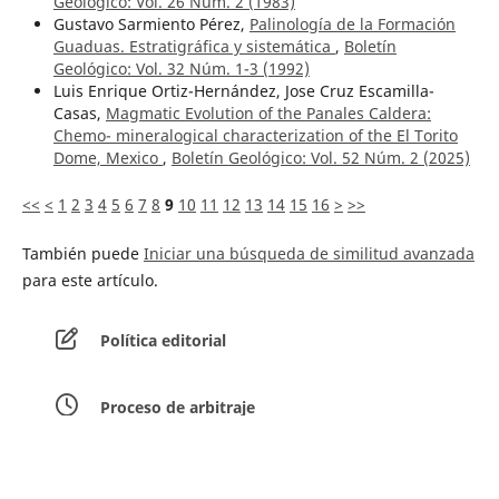
Geológico: Vol. 26 Núm. 2 (1983)
Gustavo Sarmiento Pérez,
Palinología de la Formación
Guaduas. Estratigráfica y sistemática
,
Boletín
Geológico: Vol. 32 Núm. 1-3 (1992)
Luis Enrique Ortiz-Hernández, Jose Cruz Escamilla-
Casas,
Magmatic Evolution of the Panales Caldera:
Chemo- mineralogical characterization of the El Torito
Dome, Mexico
,
Boletín Geológico: Vol. 52 Núm. 2 (2025)
<<
<
1
2
3
4
5
6
7
8
9
10
11
12
13
14
15
16
>
>>
También puede
Iniciar una búsqueda de similitud avanzada
para este artículo.
Política editorial
Proceso de arbitraje
Equipo editorial