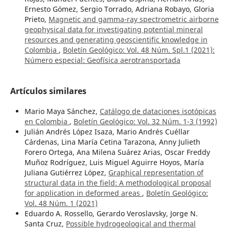
Ernesto Gómez, Sergio Torrado, Adriana Robayo, Gloria
Prieto,
Magnetic and gamma-ray spectrometric airborne
geophysical data for investigating potential mineral
resources and generating geoscientific knowledge in
Colombia
,
Boletín Geológico: Vol. 48 Núm. Spl.1 (2021):
Número especial: Geofísica aerotransportada
Artículos similares
Mario Maya Sánchez,
Catálogo de dataciones isotópicas
en Colombia
,
Boletín Geológico: Vol. 32 Núm. 1-3 (1992)
Julián Andrés López Isaza, Mario Andrés Cuéllar
Cárdenas, Lina María Cetina Tarazona, Anny Julieth
Forero Ortega, Ana Milena Suárez Arias, Oscar Freddy
Muñoz Rodríguez, Luis Miguel Aguirre Hoyos, María
Juliana Gutiérrez López,
Graphical representation of
structural data in the field: A methodological proposal
for application in deformed areas
,
Boletín Geológico:
Vol. 48 Núm. 1 (2021)
Eduardo A. Rossello, Gerardo Veroslavsky, Jorge N.
Santa Cruz,
Possible hydrogeological and thermal