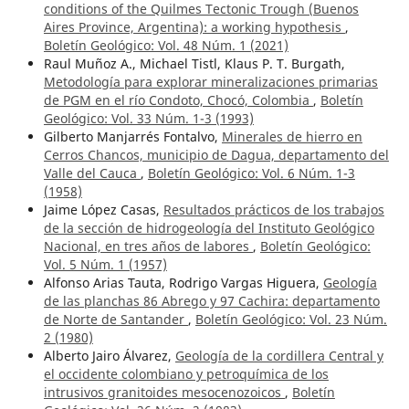
conditions of the Quilmes Tectonic Trough (Buenos
Aires Province, Argentina): a working hypothesis
,
Boletín Geológico: Vol. 48 Núm. 1 (2021)
Raul Muñoz A., Michael Tistl, Klaus P. T. Burgath,
Metodología para explorar mineralizaciones primarias
de PGM en el río Condoto, Chocó, Colombia
,
Boletín
Geológico: Vol. 33 Núm. 1-3 (1993)
Gilberto Manjarrés Fontalvo,
Minerales de hierro en
Cerros Chancos, municipio de Dagua, departamento del
Valle del Cauca
,
Boletín Geológico: Vol. 6 Núm. 1-3
(1958)
Jaime López Casas,
Resultados prácticos de los trabajos
de la sección de hidrogeología del Instituto Geológico
Nacional, en tres años de labores
,
Boletín Geológico:
Vol. 5 Núm. 1 (1957)
Alfonso Arias Tauta, Rodrigo Vargas Higuera,
Geología
de las planchas 86 Abrego y 97 Cachira: departamento
de Norte de Santander
,
Boletín Geológico: Vol. 23 Núm.
2 (1980)
Alberto Jairo Álvarez,
Geología de la cordillera Central y
el occidente colombiano y petroquímica de los
intrusivos granitoides mesocenozoicos
,
Boletín