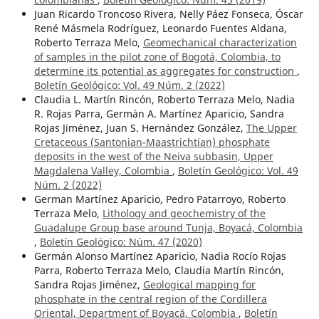
Juan Ricardo Troncoso Rivera, Nelly Páez Fonseca, Óscar
René Másmela Rodríguez, Leonardo Fuentes Aldana,
Roberto Terraza Melo,
Geomechanical characterization
of samples in the pilot zone of Bogotá, Colombia, to
determine its potential as aggregates for construction
,
Boletín Geológico: Vol. 49 Núm. 2 (2022)
Claudia L. Martín Rincón, Roberto Terraza Melo, Nadia
R. Rojas Parra, Germán A. Martínez Aparicio, Sandra
Rojas Jiménez, Juan S. Hernández González,
The Upper
Cretaceous (Santonian-Maastrichtian) phosphate
deposits in the west of the Neiva subbasin, Upper
Magdalena Valley, Colombia
,
Boletín Geológico: Vol. 49
Núm. 2 (2022)
German Martínez Aparicio, Pedro Patarroyo, Roberto
Terraza Melo,
Lithology and geochemistry of the
Guadalupe Group base around Tunja, Boyacá, Colombia
,
Boletín Geológico: Núm. 47 (2020)
Germán Alonso Martínez Aparicio, Nadia Rocío Rojas
Parra, Roberto Terraza Melo, Claudia Martín Rincón,
Sandra Rojas Jiménez,
Geological mapping for
phosphate in the central region of the Cordillera
Oriental, Department of Boyacá, Colombia
,
Boletín