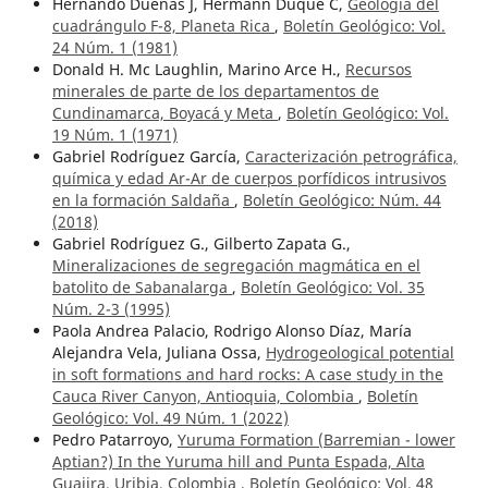
Hernando Dueñas J, Hermann Duque C,
Geología del
cuadrángulo F-8, Planeta Rica
,
Boletín Geológico: Vol.
24 Núm. 1 (1981)
Donald H. Mc Laughlin, Marino Arce H.,
Recursos
minerales de parte de los departamentos de
Cundinamarca, Boyacá y Meta
,
Boletín Geológico: Vol.
19 Núm. 1 (1971)
Gabriel Rodríguez García,
Caracterización petrográfica,
química y edad Ar-Ar de cuerpos porfídicos intrusivos
en la formación Saldaña
,
Boletín Geológico: Núm. 44
(2018)
Gabriel Rodríguez G., Gilberto Zapata G.,
Mineralizaciones de segregación magmática en el
batolito de Sabanalarga
,
Boletín Geológico: Vol. 35
Núm. 2-3 (1995)
Paola Andrea Palacio, Rodrigo Alonso Díaz, María
Alejandra Vela, Juliana Ossa,
Hydrogeological potential
in soft formations and hard rocks: A case study in the
Cauca River Canyon, Antioquia, Colombia
,
Boletín
Geológico: Vol. 49 Núm. 1 (2022)
Pedro Patarroyo,
Yuruma Formation (Barremian - lower
Aptian?) In the Yuruma hill and Punta Espada, Alta
Guajira, Uribia, Colombia
,
Boletín Geológico: Vol. 48