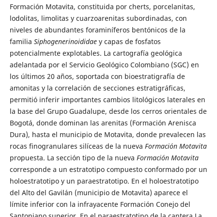
Formación Motavita, constituida por cherts, porcelanitas,
lodolitas, limolitas y cuarzoarenitas subordinadas, con
niveles de abundantes foraminíferos bentónicos de la
familia
Siphogenerinoididae
y capas de fosfatos
potencialmente explotables. La cartografía geológica
adelantada por el Servicio Geológico Colombiano (SGC) en
los últimos 20 años, soportada con bioestratigrafía de
amonitas y la correlación de secciones estratigráficas,
permitió inferir importantes cambios litológicos laterales en
la base del Grupo Guadalupe, desde los cerros orientales de
Bogotá, donde dominan las arenitas (Formación Arenisca
Dura), hasta el municipio de Motavita, donde prevalecen las
rocas finogranulares silíceas de la nueva
Formación Motavita
propuesta. La sección tipo de la nueva
Formación Motavita
corresponde a un estratotipo compuesto conformado por un
holoestratotipo y un paraestratotipo. En el holoestratotipo
del Alto del Gavilán (municipio de Motavita) aparece el
límite inferior con la infrayacente Formación Conejo del
Santoniano superior. En el paraestratotipo de la cantera La