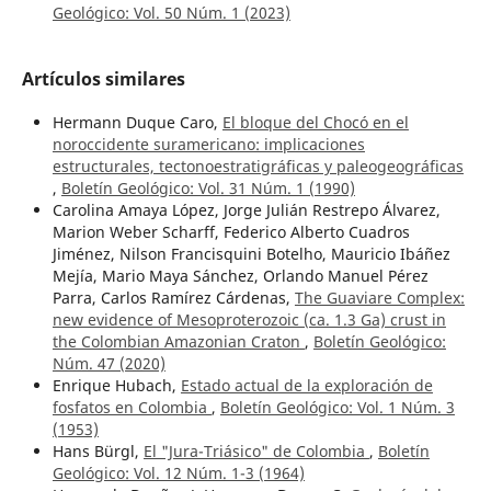
Geológico: Vol. 50 Núm. 1 (2023)
Artículos similares
Hermann Duque Caro,
El bloque del Chocó en el
noroccidente suramericano: implicaciones
estructurales, tectonoestratigráficas y paleogeográficas
,
Boletín Geológico: Vol. 31 Núm. 1 (1990)
Carolina Amaya López, Jorge Julián Restrepo Álvarez,
Marion Weber Scharff, Federico Alberto Cuadros
Jiménez, Nilson Francisquini Botelho, Mauricio Ibáñez
Mejía, Mario Maya Sánchez, Orlando Manuel Pérez
Parra, Carlos Ramírez Cárdenas,
The Guaviare Complex:
new evidence of Mesoproterozoic (ca. 1.3 Ga) crust in
the Colombian Amazonian Craton
,
Boletín Geológico:
Núm. 47 (2020)
Enrique Hubach,
Estado actual de la exploración de
fosfatos en Colombia
,
Boletín Geológico: Vol. 1 Núm. 3
(1953)
Hans Bürgl,
El "Jura-Triásico" de Colombia
,
Boletín
Geológico: Vol. 12 Núm. 1-3 (1964)